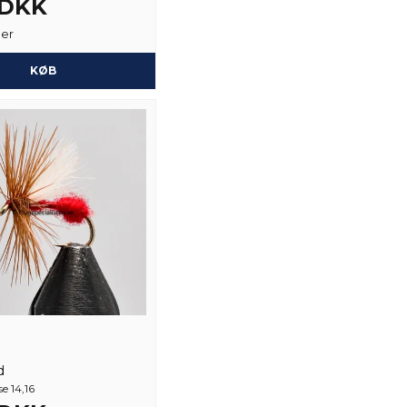
 DKK
Ja, du kan offentli
ger
KØB
d
e 14,16