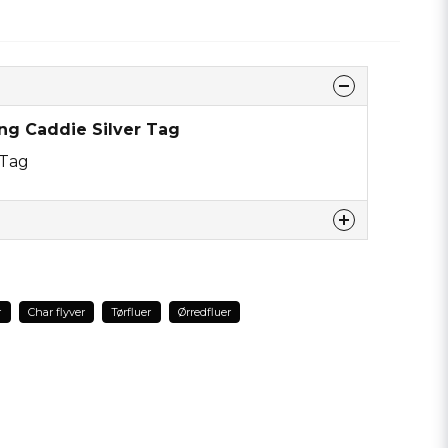
ing Caddie Silver Tag
 Tag
dette produkt...
r
Char flyver
Tørfluer
Ørredfluer
email
Email adresse