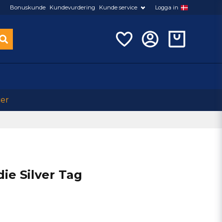
Bonuskunde
Kundevurdering
Kunde service
Logga in
cer
ie Silver Tag