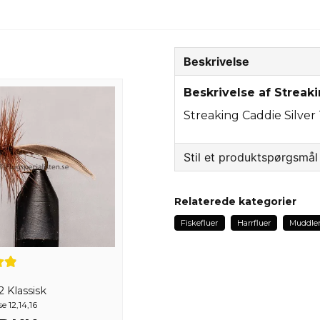
Beskrivelse
Beskrivelse af Streak
Streaking Caddie Silver
Stil et produktspørgsmål
question
Spørg os om noget om 
Relaterede kategorier
Fiskefluer
Harrfluer
Muddle
name
Navn
 Klassisk
e 12,14,16