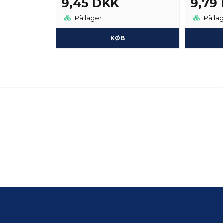
9,45 DKK
9,79
På lager
På la
KØB