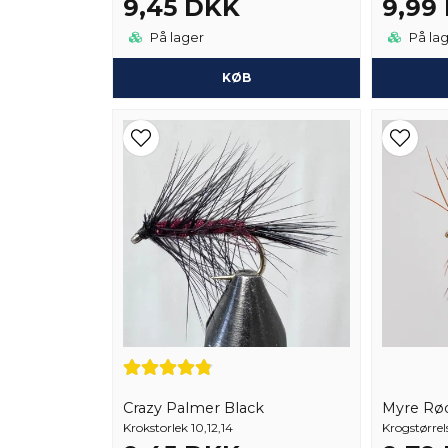
9,45 DKK
9,99
På lager
På la
KØB
Crazy Palmer Black
Myre Rø
Krokstorlek 10,12,14
Krogstørrels