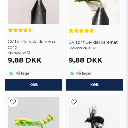
GV tør flue/kläckare/nattslända
GV tør flue/kläckare/nattslända
2040
Krokstorlek 10,12
Krokstorlek 12
9,88 DKK
9,88 DKK
På lager
På lager
KØB
KØB