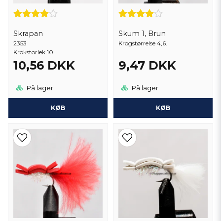
Skrapan
Skum 1, Brun
2353
Krogstørrelse 4,6.
Krokstorlek 10
10,56 DKK
9,47 DKK
På lager
På lager
KØB
KØB