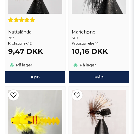
Nattslända
Mariehøne
783
369
Krokstorlek 12
Krogstørrelse 14
9,47 DKK
10,16 DKK
På lager
På lager
KØB
KØB