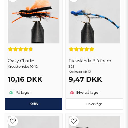
insekter på overfladen.
Børns fluefiskeri
Skumfluer
er populære for at undervise børn og begyndere til at
flyve fiskeri, fordi de er lette at kaste og se på vandet.
Sammenfattende er skumfluer fremragende til tørt fluefiskeri og er
især nyttige, når du vil efterligne insekter, der flyder på
vandoverfladen.
De tilbyder god synlighed, holdbarhed og alsidighed, hvilket gør
Crazy Charlie
Flickslända Blå foam
dem til en vigtig del af et fluefiskeriarsenal, især når fiskeri i flydende
vand eller når fiskene er aktive på overfladen.
Krogstørrelse 10,12
325
Krokstorlek 12
10,16 DKK
9,47 DKK
På lager
Ikke på lager
KØB
Overvåge