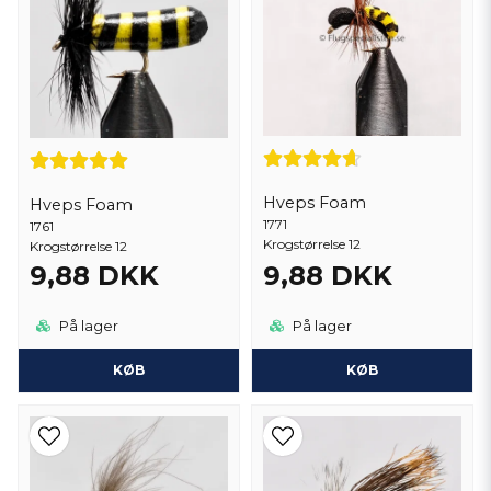
Hveps Foam
Hveps Foam
1771
1761
Krogstørrelse 12
Krogstørrelse 12
9,88 DKK
9,88 DKK
På lager
På lager
KØB
KØB