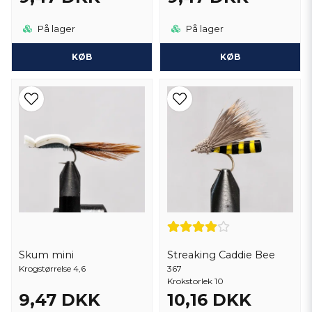
På lager
På lager
KØB
KØB
Skum mini
Streaking Caddie Bee
Krogstørrelse 4,6
367
Krokstorlek 10
9,47 DKK
10,16 DKK