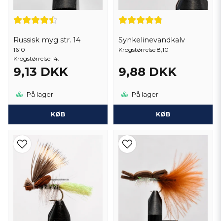
Russisk myg str. 14
Synkelinevandkalv
1610
Krogstørrelse 8,10
Krogstørrelse 14.
9,13 DKK
9,88 DKK
På lager
På lager
KØB
KØB