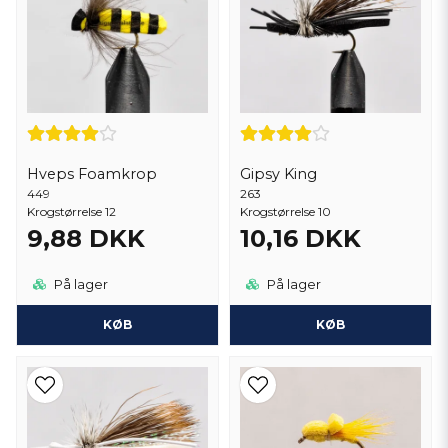
Hveps Foamkrop
Gipsy King
449
263
Krogstørrelse 12
Krogstørrelse 10
9,88 DKK
10,16 DKK
På lager
På lager
KØB
KØB