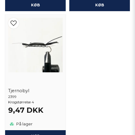
KØB
KØB
Tjernobyl
2399
Krogstørrelse 4
9,47 DKK
På lager