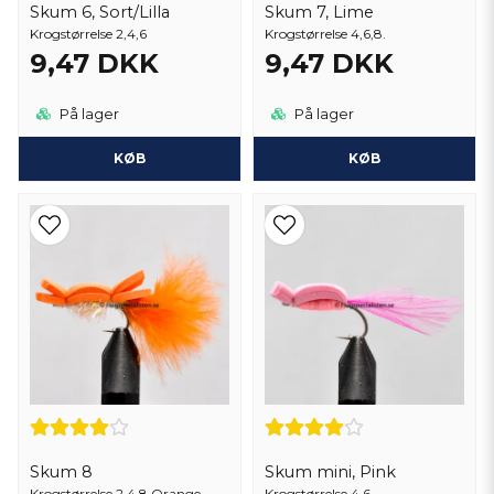
Skum 6, Sort/Lilla
Skum 7, Lime
Krogstørrelse 2,4,6
Krogstørrelse 4,6,8.
9,47 DKK
9,47 DKK
På lager
På lager
KØB
KØB
Skum 8
Skum mini, Pink
Krogstørrelse 2,4,8 Orange
Krogstørrelse 4,6.