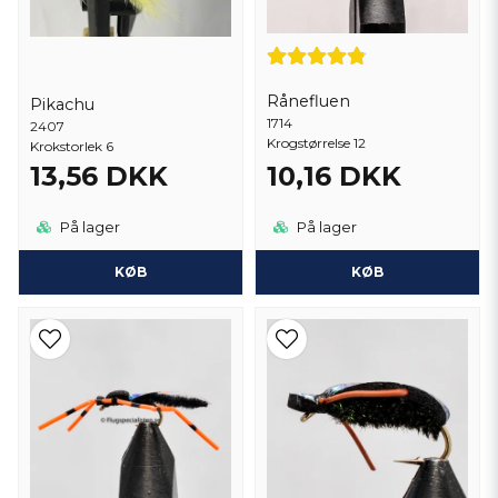
Rånefluen
Pikachu
1714
2407
Krogstørrelse 12
Krokstorlek 6
13,56 DKK
10,16 DKK
På lager
På lager
KØB
KØB