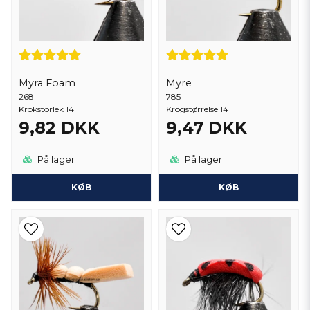
Myra Foam
Myre
268
785
Krokstorlek 14
Krogstørrelse 14
9,82 DKK
9,47 DKK
På lager
På lager
KØB
KØB