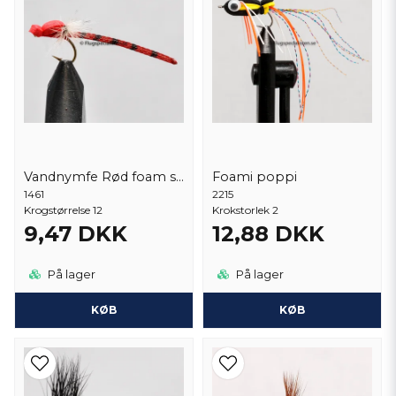
Vandnymfe Rød foam str. 12
Foami poppi
1461
2215
Krogstørrelse 12
Krokstorlek 2
9,47 DKK
12,88 DKK
På lager
På lager
KØB
KØB