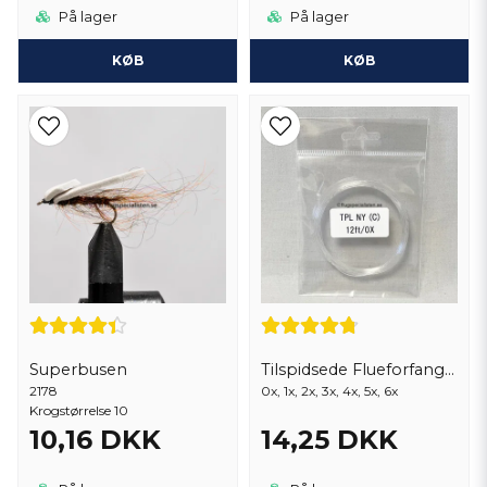
På lager
På lager
KØB
KØB
Superbusen
Tilspidsede Flueforfang 9 fod
2178
0x, 1x, 2x, 3x, 4x, 5x, 6x
Krogstørrelse 10
10,16 DKK
14,25 DKK