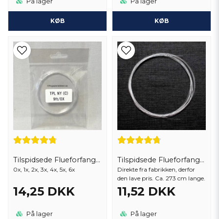
På lager
På lager
KØB
KØB
Tilspidsede Flueforfang 9 fod
Tilspidsede Flueforfang 9 fod
0x, 1x, 2x, 3x, 4x, 5x, 6x
Direkte fra fabrikken, derfor
den lave pris. Ca. 273 cm lange.
14,25 DKK
11,52 DKK
På lager
På lager