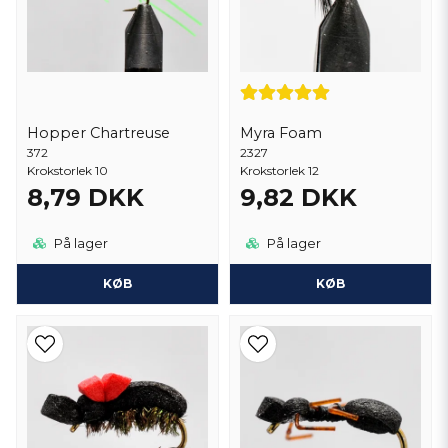
Hopper Chartreuse
Myra Foam
372
2327
Krokstorlek 10
Krokstorlek 12
8,79 DKK
9,82 DKK
På lager
På lager
KØB
KØB