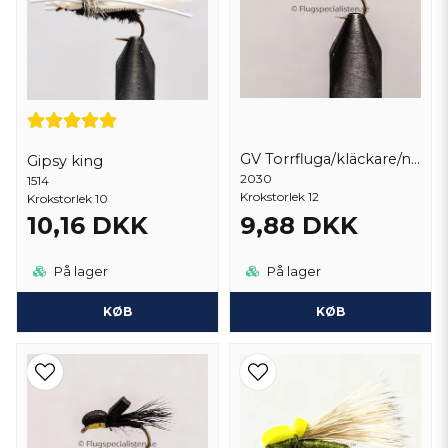
GV Torrfluga/kläckare/nattslända
Gipsy king
2030
1514
Krokstorlek 12
Krokstorlek 10
10,16 DKK
9,88 DKK
På lager
På lager
KØB
KØB