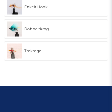
Enkelt Hook
og meget mere. Hvorfor er laksefluer
fra fluespecialisten så gode?
Fluespecialisten tilbyder kvalitets
laksefluer til lave priser, så hvorfor
betale mere for en kvalitets laksefluer , end du har brug for? Hvorfor
begyndte vi at sælge laksefluer? Vi synes fluefiske er vidunderligt
spændende og sjovt, fordi der er så meget at lære, og jo mere du
Dobbeltkrog
lærer, jo mere spændende bliver det, når fluefiskesæsonen
begynder. Vi har normalt de laksefluer, du har brug for til dit fluefiske,
da vi sandsynligvis har det største udvalg af fiskefluer i Norden. For at
du kan vide, at den laksefluer, du køber hos os, er af høj kvalitet,
Trekroge
kontrollerer vi hver laksefluer, så den er af høj kvalitet. Vi sender
havørredfluer, tørfluer, streamers, nymfer, rørfluer og andre sorter til
Denmark. Udvalget af fiskefluer er meget stort, da vi har tusinder af
forskellige mønstre. Vores laksefluer fås i trekroge, dobbelte kroge
og enkelt kroge. Vi leverer til hele Norden og sender ordrer samme
dag. Hvis du ikke ved, hvilken laksefluer du har brug for til dit fluefiske,
kan du ringe eller sende os en e-mail, og vi kan sandsynligvis finde ud
af, hvilke laksefluer der er bedst til dit fluefiske.
Fluespecialisten har kundeservice som før, dvs. vi svarer 99% pr.
Telefon mellem kl. 09.00 og 20.00. / Hilsner fluespecialisten