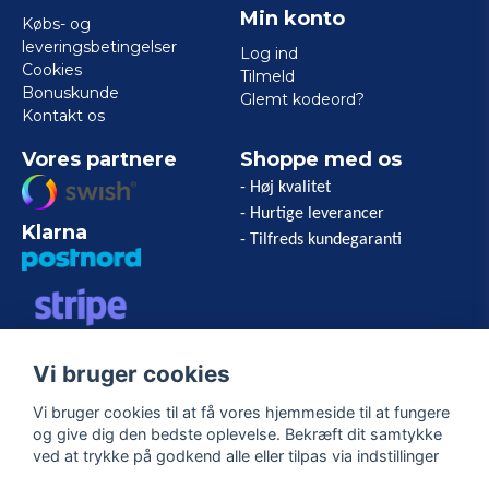
Min konto
Købs- og
leveringsbetingelser
Log ind
Cookies
Tilmeld
Bonuskunde
Glemt kodeord?
Kontakt os
Vores partnere
Shoppe med os
- Høj kvalitet
- Hurtige leverancer
Klarna
- Tilfreds kundegaranti
VISA/MASTERCARD/AMERICAN
Vi bruger cookies
EXPRESS
Vi bruger cookies til at få vores hjemmeside til at fungere
og give dig den bedste oplevelse. Bekræft dit samtykke
Følg os
ved at trykke på godkend alle eller tilpas via indstillinger
Facebook