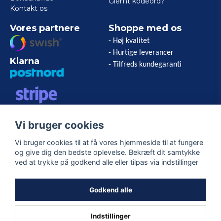
Glemt kodeord?
Kontakt os
Vores partnere
Shoppe med os
- Høj kvalitet
- Hurtige leverancer
Klarna
- Tilfreds kundegaranti
VISA/MASTERCARD/AMERICAN
Vi bruger cookies
EXPRESS
Vi bruger cookies til at få vores hjemmeside til at fungere
og give dig den bedste oplevelse. Bekræft dit samtykke
Følg os
ved at trykke på godkend alle eller tilpas via indstillinger
Facebook
Godkend alle
Indstillinger