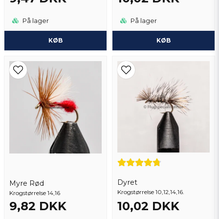
Thomas
for 3 måneder siden
På lager
På lager
Fredrik
KØB
KØB
for 3 måneder siden
Anonym
for 11 måneder siden
Dyret
Myre Rød
Krogstørrelse 10,12,14,16.
Krogstørrelse 14,16
9,82 DKK
10,02 DKK