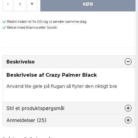
KØB
-
+
Bestil inden kl 14.00 og vi sender samme dag
Betal med Klarna eller Swish
Beskrivelse
Beskrivelse af Crazy Palmer Black
Använd lite gele på flugan så flyter den riktigt bra
Stil et produktspørgsmål
Anmeldelser (25)
question
Spørg os om noget om dette produkt...
Björn