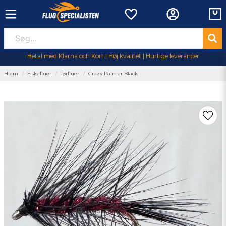
Betal med Klarna och Kort | Høj kvalitet | Hurtige leverancer
Hjem
Fiskefluer
Tørfluer
Crazy Palmer Black