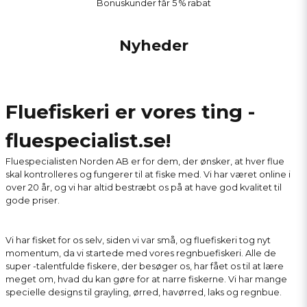
Bonuskunder får 5 % rabat
Nyheder
Fluefiskeri er vores ting -
fluespecialist.se!
Fluespecialisten Norden AB er for dem, der ønsker, at hver flue
skal kontrolleres og fungerer til at fiske med. Vi har været online i
over 20 år, og vi har altid bestræbt os på at have god kvalitet til
gode priser.
Vi har fisket for os selv, siden vi var små, og fluefiskeri tog nyt
momentum, da vi startede med vores regnbuefiskeri. Alle de
super -talentfulde fiskere, der besøger os, har fået os til at lære
meget om, hvad du kan gøre for at narre fiskerne. Vi har mange
specielle designs til grayling, ørred, havørred, laks og regnbue.