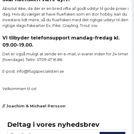
Absolut ikke, da der er en bred vifte af godt udstyr til gode priser i
dag. Hvis du vælger at have fluefiskeri som en stor hobby, kan du
investere lidt mere, så du fluefiskeri med det rigtige udstyr til den
rigtige slags fiskearter Ex, Pike, Grayling, Trout osv.
Vi tilbyder telefonsupport mandag-fredag ​​kl.
09.00-19.00.
Det er også muligt at sende en e-mail, vi svarer inden for 24 timer
(hverdage). Telnr: 0709 47 16 86
E-post: info@flugspecialisten.se
Velkommen til os!
// Joachim & Michael Persson
Deltag i vores nyhedsbrev
email