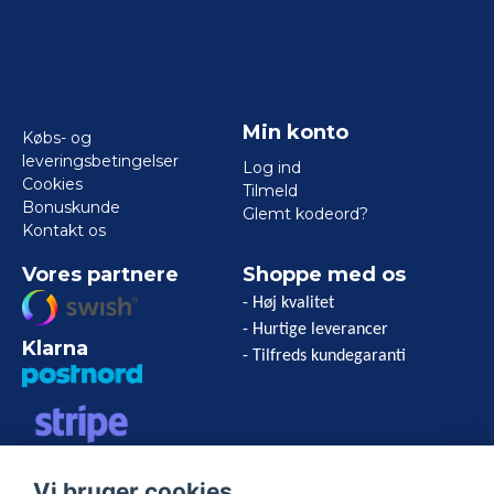
Min konto
Købs- og
leveringsbetingelser
Log ind
Cookies
Tilmeld
Bonuskunde
Glemt kodeord?
Kontakt os
Vores partnere
Shoppe med os
- Høj kvalitet
- Hurtige leverancer
Klarna
- Tilfreds kundegaranti
VISA/MASTERCARD/AMERICAN
Vi bruger cookies
EXPRESS