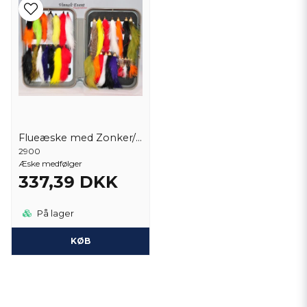
Flueæske med Zonker/ Muddler Conehead 32 st
2900
Æske medfølger
337,39 DKK
På lager
KØB