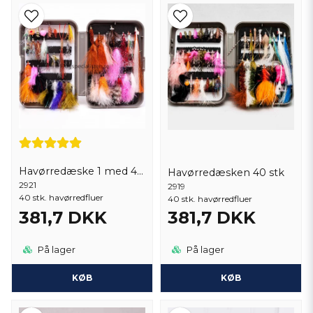
Havørredæske 1 med 40 stk. fluer
Havørredæsken 40 stk
2921
2919
40 stk. havørredfluer
40 stk. havørredfluer
381,7 DKK
381,7 DKK
På lager
På lager
KØB
KØB