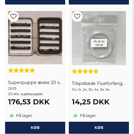
Superpuppe æske 20 stk.
Tilspidsede Flueforfang 9 fod
2923
0x, 1x, 2x, 3x, 4x, 5x, 6x
20 stk. superpupper
176,53 DKK
14,25 DKK
På lager
På lager
KØB
KØB