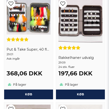
Put & Take Super, 40 fluer
2901
Rakkelhaner udvalg
Ask ingår
2909
24 stk. fluer
368,06 DKK
197,66 DKK
På lager
På lager
KØB
KØB