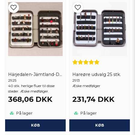
specielt tilpasset til dine fiskeriske behov.
Praktisk for begyndere:
For begyndere inden for fluefiskeri kan en kasse med fyldte fluer
være en let og praktisk måde at komme i gang uden at skulle
bekymre sig om at vælge de rigtige fluer i begyndelsen.
Sammenfattende kan køb af en kasse med udstoppede fluer fra en
specialist som fluespecialist Norden AB tilbyde bekvemmelighed,
mangfoldighed og ekspertise til at forbedre din fluefiskerioplevelse.
Härjedalen-Jämtland-Dalarna 40 stk.
Hareøre udvalg 25 stk.
2925
2913
40 stk. herlige fluer til disse
Æske medfølger
steder. Æske medfølger.
368,06 DKK
231,74 DKK
På lager
På lager
KØB
KØB