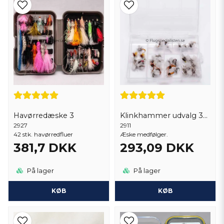
Havørredæske 3
Klinkhammer udvalg 34 stk
2927
2911
42 stk. havørredfluer
Æske medfølger.
381,7 DKK
293,09 DKK
På lager
På lager
KØB
KØB