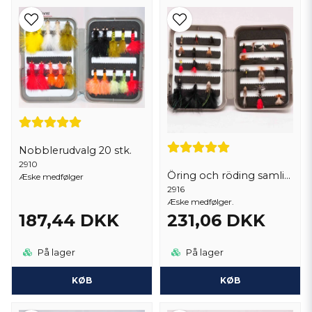
Nobblerudvalg 20 stk.
2910
Öring och röding samlingen 26 st.
Æske medfølger
2916
Æske medfølger.
187,44 DKK
231,06 DKK
På lager
På lager
KØB
KØB