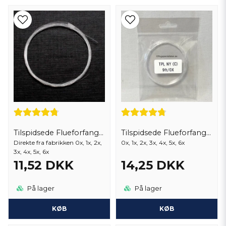
Tilspidsede Flueforfang 12 fod
Tilspidsede Flueforfang 9 fod
Direkte fra fabrikken 0x, 1x, 2x,
0x, 1x, 2x, 3x, 4x, 5x, 6x
3x, 4x, 5x, 6x
11,52 DKK
14,25 DKK
På lager
På lager
KØB
KØB