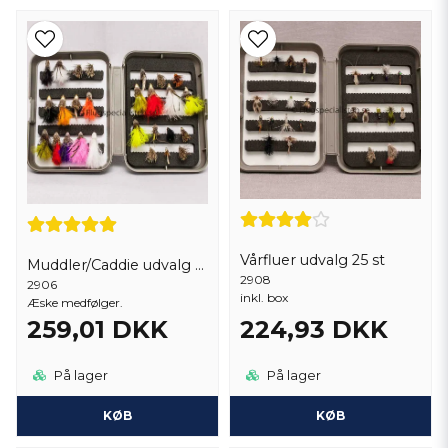
Vårfluer udvalg 25 st
Muddler/Caddie udvalg 27 stk.
2908
2906
inkl. box
Æske medfølger.
259,01 DKK
224,93 DKK
På lager
På lager
KØB
KØB