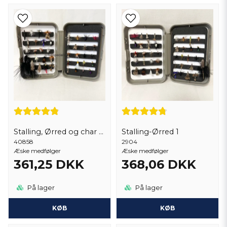
Stalling, Ørred og char Æsk
Stalling-Ørred 1
40858
2904
Æske medfølger
Æske medfølger
361,25 DKK
368,06 DKK
På lager
På lager
KØB
KØB