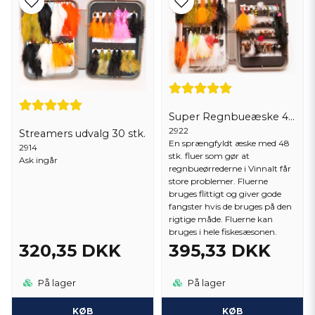
Super Regnbueæske 45 stk. Fluer
2922
Streamers udvalg 30 stk.
En sprængfyldt æske med 48
2914
stk. fluer som gør at
Ask ingår
regnbueørrederne i Vinnalt får
store problemer. Fluerne
bruges flittigt og giver gode
fangster hvis de bruges på den
rigtige måde. Fluerne kan
bruges i hele fiskesæsonen.
320,35 DKK
395,33 DKK
På lager
På lager
KØB
KØB