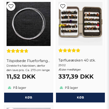
Tørflueæsken 40 stk.
Tilspidsede Flueforfang 9 fod
2902
Direkte fra fabrikken, derfor
Æske medfølger.
den lave pris. Ca. 273 cm lange.
11,52 DKK
337,39 DKK
På lager
På lager
KØB
KØB