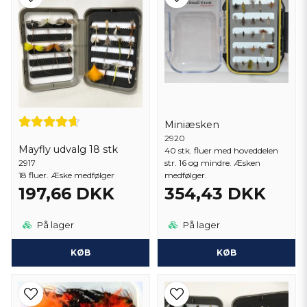
Miniæsken
2920
Mayfly udvalg 18 stk
40 stk. fluer med hoveddelen
str. 16 og mindre. Æsken
2917
medfølger.
18 fluer. Æske medfølger
197,66 DKK
354,43 DKK
På lager
På lager
KØB
KØB