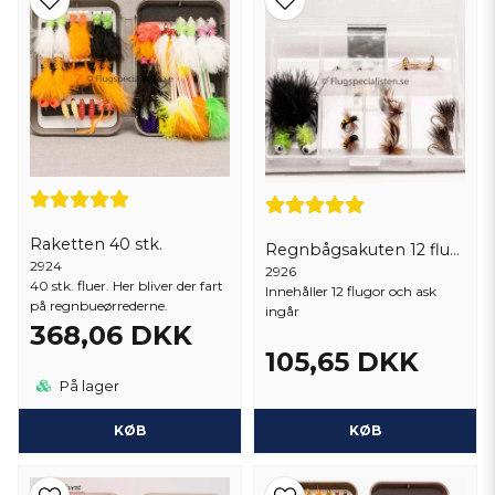
Raketten 40 stk.
Regnbågsakuten 12 flugor
2924
2926
40 stk. fluer. Her bliver der fart
Innehåller 12 flugor och ask
på regnbueørrederne.
ingår
368,06 DKK
105,65 DKK
På lager
KØB
KØB