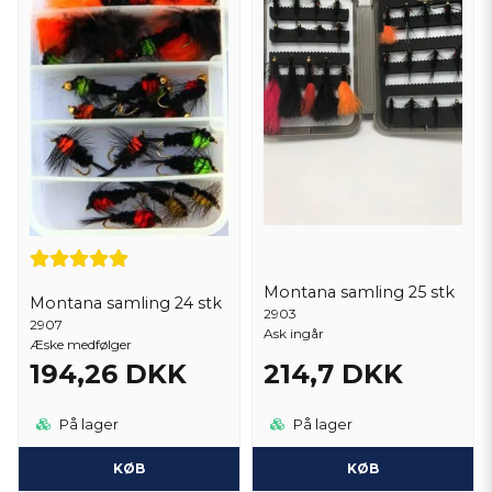
Montana samling 25 stk
Montana samling 24 stk
2903
2907
Ask ingår
Æske medfølger
194,26 DKK
214,7 DKK
På lager
På lager
KØB
KØB