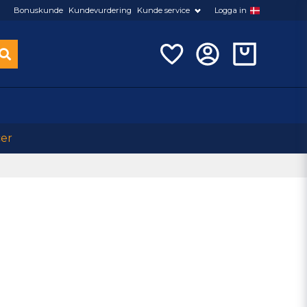
Bonuskunde
Kundevurdering
Kunde service
Logga in
cer