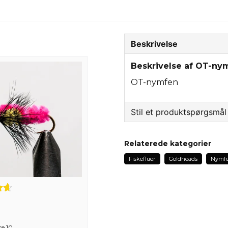
Beskrivelse
Beskrivelse af OT-ny
OT-nymfen
Stil et produktspørgsmål
question
Spørg os om noget om 
Relaterede kategorier
Fiskefluer
Goldheads
Nymfe
name
Navn
se 10