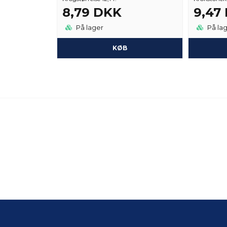
8,79 DKK
9,47
På lager
På la
KØB