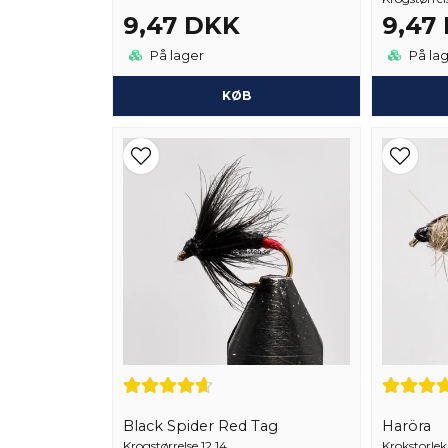
9,47 DKK
9,47
På lager
På la
KØB
Black Spider Red Tag
Haröra
Krogstørrelse 12,14.
Krokstorlek 