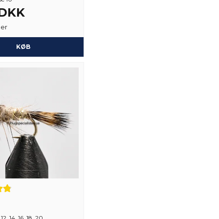
 DKK
Ja, du kan offentli
ger
KØB
12, 14, 16, 18, 20