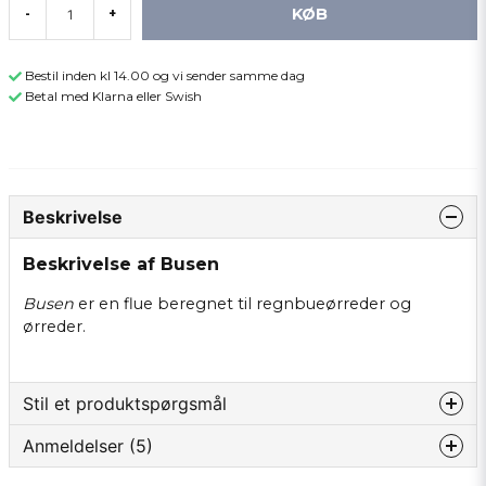
KØB
-
+
Bestil inden kl 14.00 og vi sender samme dag
Betal med Klarna eller Swish
Beskrivelse
Beskrivelse af Busen
Busen
er en flue beregnet til regnbueørreder og
ørreder.
Stil et produktspørgsmål
Anmeldelser (5)
question
Spørg os om noget om dette produkt...