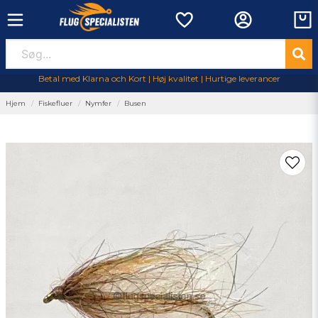
Betal med Klarna och Kort | Høj kvalitet | Hurtige leverancer
Hjem
Fiskefluer
Nymfer
Busen