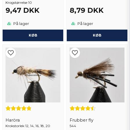
Krogstørrelse 10
9,47 DKK
8,79 DKK
På lager
På lager
KØB
KØB
Haröra
Frubber fly
Krokstorlek 12, 14, 16, 18, 20
544