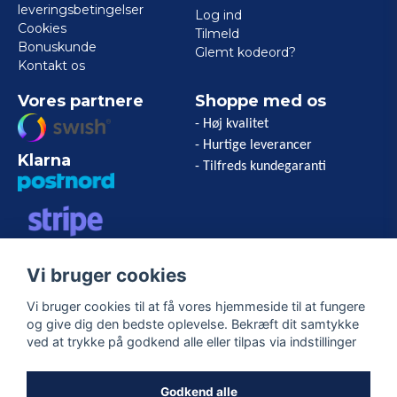
leveringsbetingelser
Log ind
Cookies
Tilmeld
Bonuskunde
Glemt kodeord?
Kontakt os
Vores partnere
Shoppe med os
- Høj kvalitet
- Hurtige leverancer
Klarna
- Tilfreds kundegaranti
VISA/MASTERCARD/AMERICAN
Vi bruger cookies
EXPRESS
Vi bruger cookies til at få vores hjemmeside til at fungere
og give dig den bedste oplevelse. Bekræft dit samtykke
Følg os
ved at trykke på godkend alle eller tilpas via indstillinger
Facebook
Godkend alle