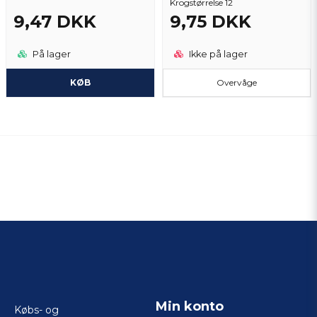
Krogstørrelse 12
9,47 DKK
9,75 DKK
På lager
Ikke på lager
KØB
Overvåge
Min konto
Købs- og