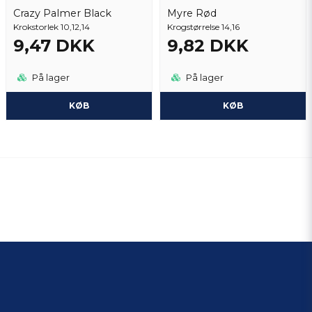
Crazy Palmer Black
Myre Rød
Krokstorlek 10,12,14
Krogstørrelse 14,16
9,47 DKK
9,82 DKK
På lager
På lager
KØB
KØB