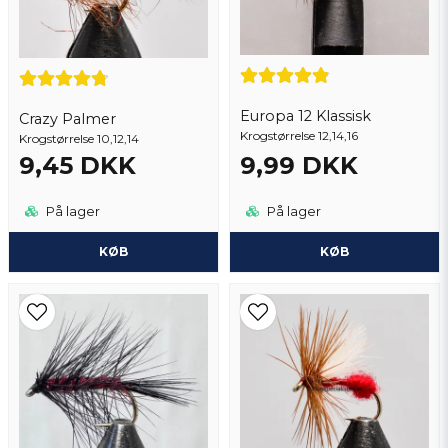
Send spørgsmål
Europa 12 Klassisk
Crazy Palmer
Krogstørrelse 12,14,16
Krogstørrelse 10,12,14
9,45 DKK
9,99 DKK
På lager
På lager
KØB
KØB