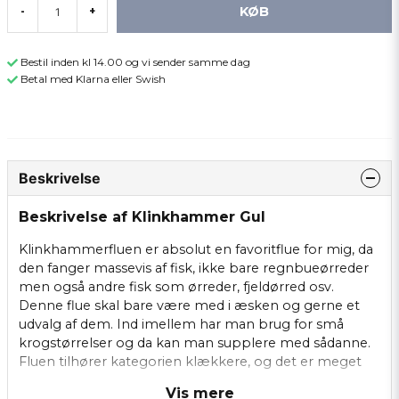
KØB
-
+
Bestil inden kl 14.00 og vi sender samme dag
Betal med Klarna eller Swish
Beskrivelse
Beskrivelse af Klinkhammer Gul
Klinkhammerfluen er absolut en favoritflue for mig, da
den fanger massevis af fisk, ikke bare regnbueørreder
men også andre fisk som ørreder, fjeldørred osv.
Denne flue skal bare være med i æsken og gerne et
udvalg af dem. Ind imellem har man brug for små
krogstørrelser og da kan man supplere med sådanne.
Fluen tilhører kategorien klækkere, og det er meget
vigtigt at den er helt tør når man fisker med den, så hav
Vis mere