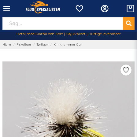
Betal med Klarna och Kort | Høj kvalitet | Hurtige leverancer
Hjem
Fiskefluer
Tørfluer
Klinkhammer Gul