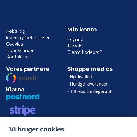
Min konto
Købs- og
leveringsbetingelser
Log ind
Cookies
Tilmeld
Bonuskunde
Glemt kodeord?
Kontakt os
Vores partnere
Shoppe med os
- Høj kvalitet
- Hurtige leverancer
Klarna
- Tilfreds kundegaranti
VISA/MASTERCARD/AMERICAN
Vi bruger cookies
EXPRESS