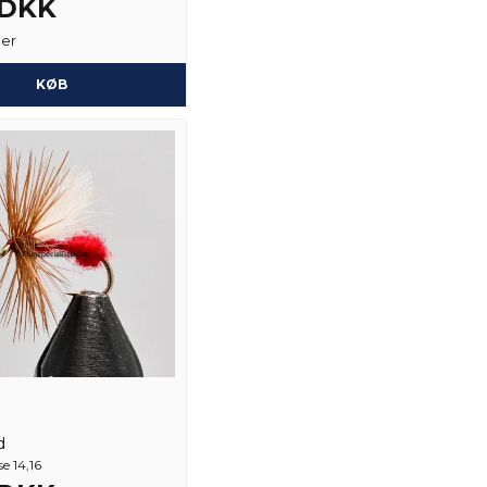
 DKK
ger
Ja, du kan offentli
KØB
d
e 14,16