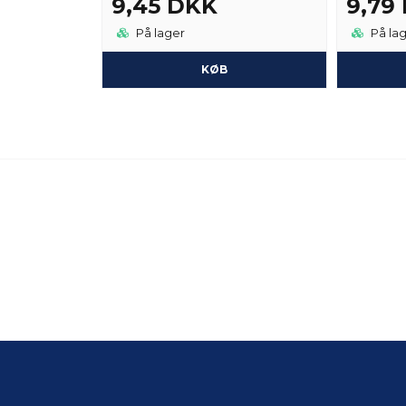
9,45 DKK
9,79
På lager
På la
KØB