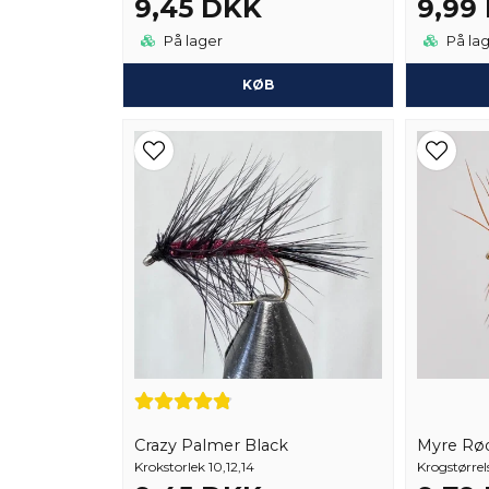
9,45 DKK
9,99
På lager
På la
KØB
Crazy Palmer Black
Myre Rø
Krokstorlek 10,12,14
Krogstørrels