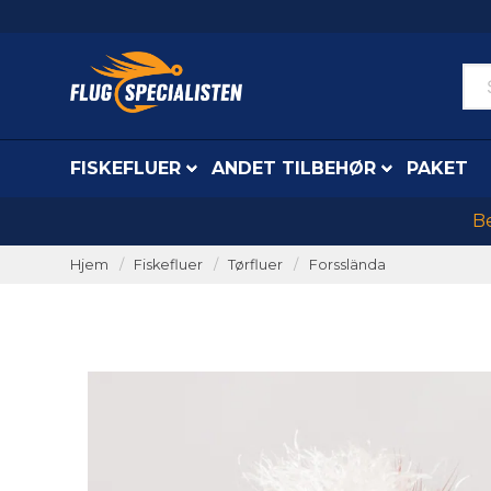
FISKEFLUER
ANDET TILBEHØR
PAKET
Be
Hjem
Fiskefluer
Tørfluer
Forsslända