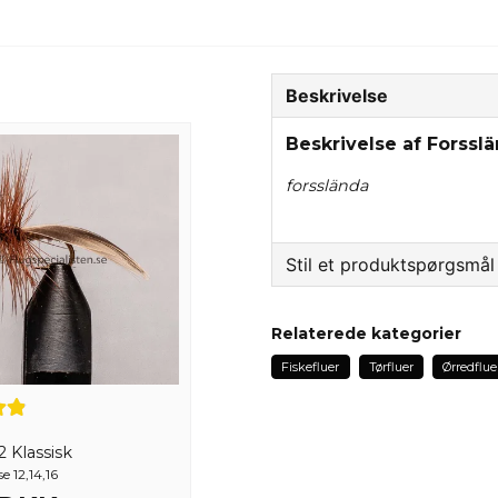
Beskrivelse
Beskrivelse af Forssl
forsslända
Stil et produktspørgsmål
question
Spørg os om noget om 
Relaterede kategorier
Fiskefluer
Tørfluer
Ørredflue
name
Navn
 Klassisk
e 12,14,16