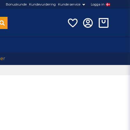
Bonuskunde
Kundevurdering
Kunde service
Logga in
cer