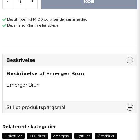
KØB
-
+
Bestil inden kl 14.00 og vi sender samme dag
Betal med Klarna eller Swish
Beskrivelse
Beskrivelse af Emerger Brun
Emerger Brun
Stil et produktspørgsmål
question
Spørg os om noget om dette produkt...
Relaterede kategorier
Fiskefluer
CDC fluer
emergers
Tørfluer
Ørredfluer