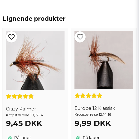
name
Navn
Lignende produkter
email
Email adresse
Ja, du kan offentliggøre mit spørgsmål
Europa 12 Klassisk
Crazy Palmer
Krogstørrelse 12,14,16
Krogstørrelse 10,12,14
9,45 DKK
9,99 DKK
Send spørgsmål
På lager
På lager