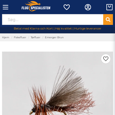
Betal med Klarna och Kort | Høj kvalitet | Hurtige leverancer
Hjem
Fiskefluer
Tørfluer
Emerger Brun