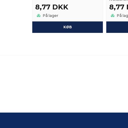
8,77 DKK
8,77
På lager
På la
KØB