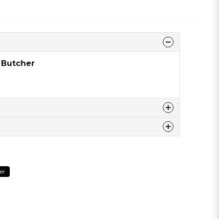
 Butcher
dette produkt...
er
email
Email adresse