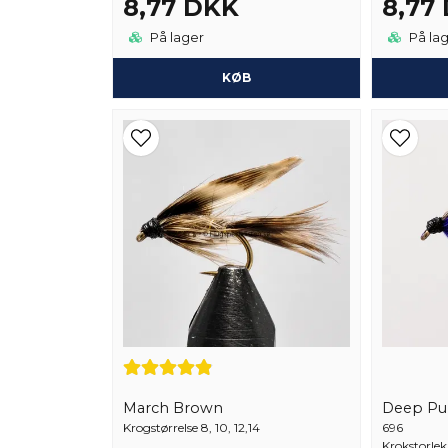
8,77 DKK
8,77
På lager
På la
KØB
March Brown
Deep Pu
Krogstørrelse 8, 10, 12,14
696
Krokstorlek