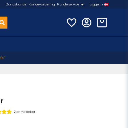
Bonuskunde
Kundevurdering
Kunde service
Logga in
cer
r
2 anmeldelser