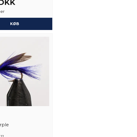
 DKK
Ja, du kan offentli
ger
KØB
rple
 12