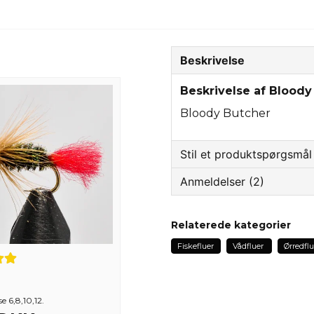
Beskrivelse
Beskrivelse af Bloody
Bloody Butcher
Stil et produktspørgsmål
Anmeldelser (2)
question
Spørg os om noget om 
Sven Olof
Relaterede kategorier
for 2 år siden
Fiskefluer
Vådfluer
Ørredflu
name
Tommy
Navn
for 2 år siden
e 6,8,10,12.