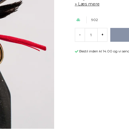
Læs mere
902
-
+
Bestil inden kl 14.00 og vi s