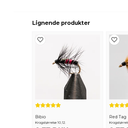
Lignende produkter
Bibio
Red Tag
Krogstørrelse 10,12.
Krogstørrels