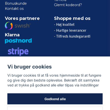
Bonuskunde
Glemt kodeord?
Kontakt os
Vores partnere
Shoppe med os
- Høj kvalitet
- Hurtige leverancer
Klarna
- Tilfreds kundegaranti
VISA/MASTERCARD/AMERICAN
Vi bruger cookies
EXPRESS
Vi bruger cookies til at få vores hjemmeside til at fungere
og give dig den bedste oplevelse. Bekræft dit samtykke
Følg os
ved at trykke på godkend alle eller tilpas via indstillinger
Facebook
Godkend alle