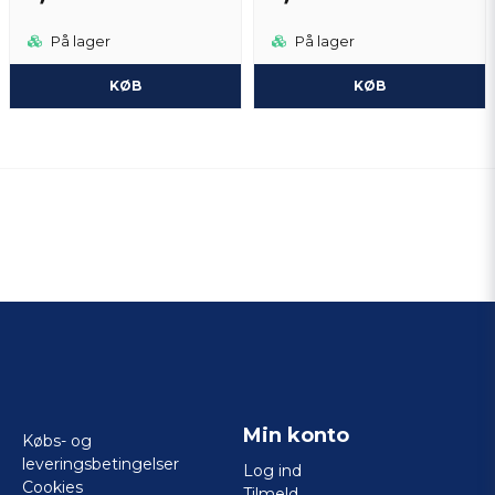
På lager
På lager
KØB
KØB
Min konto
Købs- og
leveringsbetingelser
Log ind
Cookies
Tilmeld