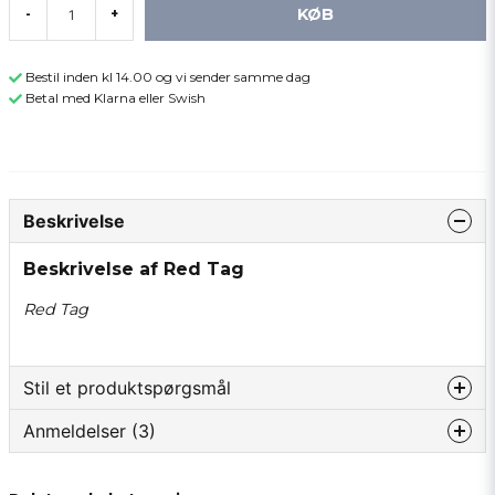
KØB
-
+
Bestil inden kl 14.00 og vi sender samme dag
Betal med Klarna eller Swish
Beskrivelse
Beskrivelse af Red Tag
Red Tag
Stil et produktspørgsmål
Anmeldelser (3)
question
Spørg os om noget om dette produkt...
Ahmad