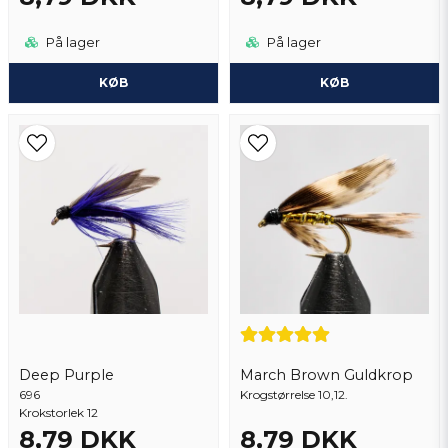
På lager
På lager
KØB
KØB
Deep Purple
March Brown Guldkrop
696
Krogstørrelse 10,12.
Krokstorlek 12
8,79 DKK
8,79 DKK