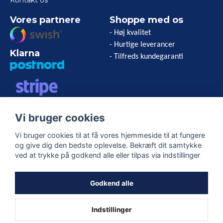
Kontakt os
Vores partnere
Shoppe med os
- Høj kvalitet
- Hurtige leverancer
Klarna
- Tilfreds kundegaranti
VISA/MASTERCARD/AMERICAN
Vi bruger cookies
EXPRESS
Vi bruger cookies til at få vores hjemmeside til at fungere
og give dig den bedste oplevelse. Bekræft dit samtykke
Følg os
ved at trykke på godkend alle eller tilpas via indstillinger
Facebook
Godkend alle
Indstillinger