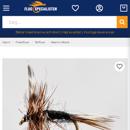
Betal med Klarna och Kort | Høj kvalitet | Hurtige leverancer
Hjem
Fiskefluer
Tørfluer
Adams Black