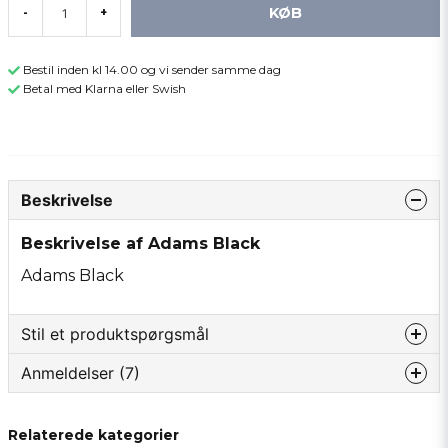
KØB
-
+
Bestil inden kl 14.00 og vi sender samme dag
Betal med Klarna eller Swish
Beskrivelse
Beskrivelse af Adams Black
Adams Black
Stil et produktspørgsmål
Anmeldelser (7)
question
Spørg os om noget om dette produkt...
Ove
Relaterede kategorier