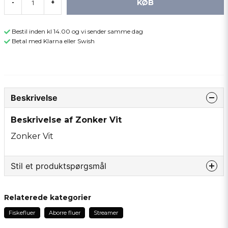
KØB
-
+
Bestil inden kl 14.00 og vi sender samme dag
Betal med Klarna eller Swish
Beskrivelse
Beskrivelse af Zonker Vit
Zonker Vit
Stil et produktspørgsmål
question
Spørg os om noget om dette produkt...
Relaterede kategorier
Fiskefluer
Aborre fluer
Streamer