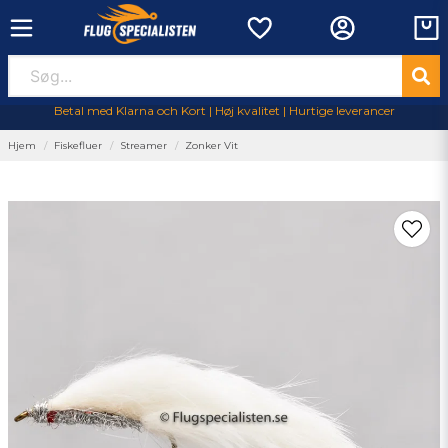
Betal med Klarna och Kort | Høj kvalitet | Hurtige leverancer
Hjem
Fiskefluer
Streamer
Zonker Vit