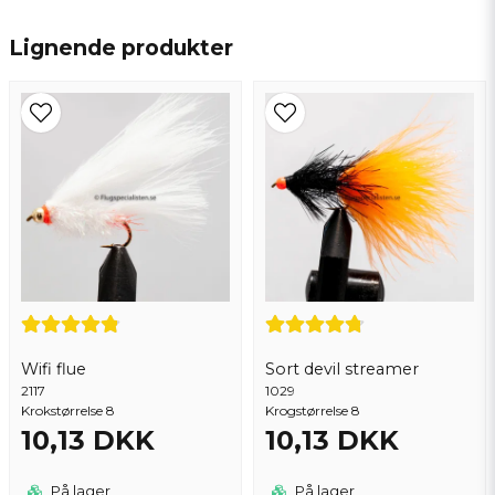
name
Navn
Lignende produkter
email
Email adresse
Ja, du kan offentliggøre mit spørgsmål
Wifi flue
Sort devil streamer
2117
1029
Krokstørrelse 8
Krogstørrelse 8
10,13 DKK
10,13 DKK
Send spørgsmål
På lager
På lager