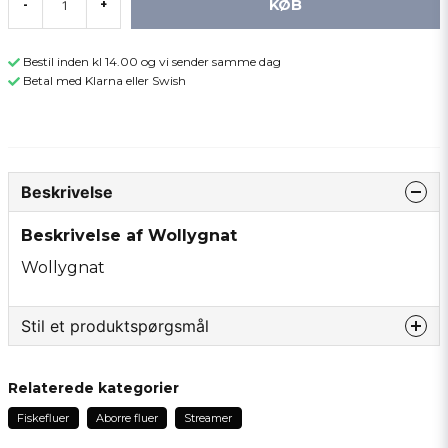
KØB
-
+
Bestil inden kl 14.00 og vi sender samme dag
Betal med Klarna eller Swish
Beskrivelse
Beskrivelse af Wollygnat
Wollygnat
Stil et produktspørgsmål
question
Spørg os om noget om dette produkt...
Relaterede kategorier
Fiskefluer
Aborre fluer
Streamer