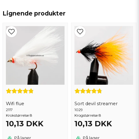
name
Navn
Lignende produkter
email
Email adresse
Ja, du kan offentliggøre mit spørgsmål
Wifi flue
Sort devil streamer
2117
1029
Krokstørrelse 8
Krogstørrelse 8
10,13 DKK
10,13 DKK
Send spørgsmål
På lager
På lager