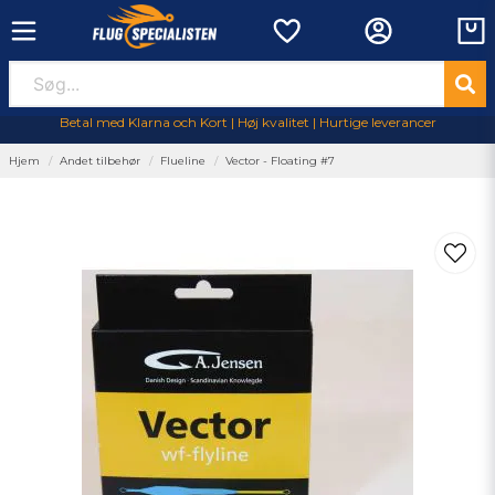
Betal med Klarna och Kort | Høj kvalitet | Hurtige leverancer
Hjem
Andet tilbehør
Flueline
Vector - Floating #7