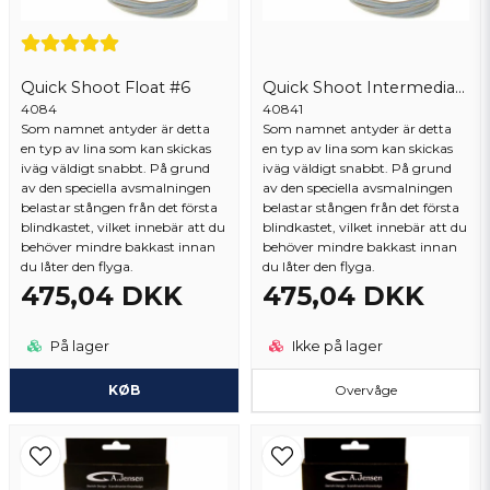
Quick Shoot Float #6
Quick Shoot Intermediate/Float #7
4084
40841
Som namnet antyder är detta
Som namnet antyder är detta
en typ av lina som kan skickas
en typ av lina som kan skickas
iväg väldigt snabbt. På grund
iväg väldigt snabbt. På grund
av den speciella avsmalningen
av den speciella avsmalningen
Send spørgsmål
belastar stången från det första
belastar stången från det första
blindkastet, vilket innebär att du
blindkastet, vilket innebär att du
behöver mindre bakkast innan
behöver mindre bakkast innan
du låter den flyga.
du låter den flyga.
475,04 DKK
475,04 DKK
På lager
Ikke på lager
KØB
Overvåge