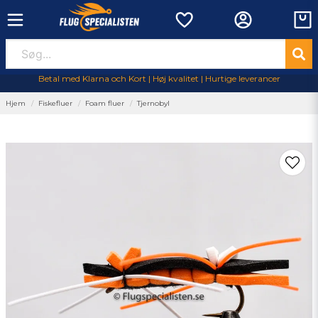
Betal med Klarna och Kort | Høj kvalitet | Hurtige leverancer
Hjem
Fiskefluer
Foam fluer
Tjernobyl