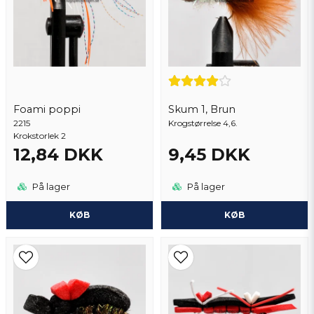
Foami poppi
Skum 1, Brun
2215
Send spørgsmål
Krogstørrelse 4,6.
Krokstorlek 2
12,84 DKK
9,45 DKK
På lager
På lager
KØB
KØB