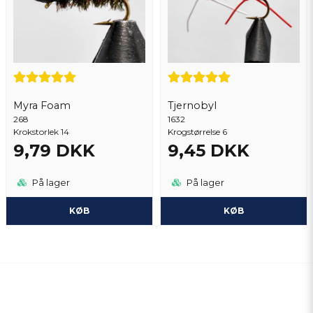
Myra Foam
Tjernobyl
268
1632
Krokstorlek 14
Krogstørrelse 6
9,79 DKK
9,45 DKK
På lager
På lager
KØB
KØB