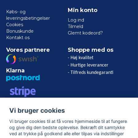
Min konto
Købs- og
leveringsbetingelser
Log ind
Cookies
Tilmeld
Bonuskunde
Glemt kodeord?
Kontakt os
Vores partnere
Shoppe med os
- Høj kvalitet
- Hurtige leverancer
Klarna
- Tilfreds kundegaranti
VISA/MASTERCARD/AMERICAN
Vi bruger cookies
EXPRESS
Vi bruger cookies til at få vores hjemmeside til at fungere
og give dig den bedste oplevelse. Bekræft dit samtykke
Følg os
ved at trykke på godkend alle eller tilpas via indstillinger