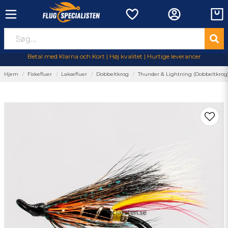
Betal med Klarna och Kort | Høj kvalitet | Hurtige leverancer
Hjem
Fiskefluer
Laksefluer
Dobbeltkrog
Thunder & Lightning (Dobbeltkrog