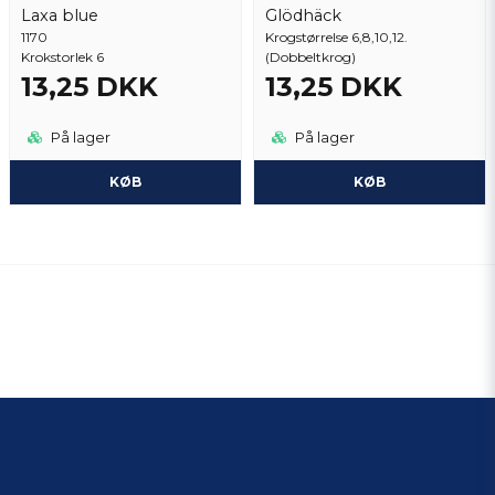
Laxa blue
Glödhäck
1170
Krogstørrelse 6,8,10,12.
Krokstorlek 6
(Dobbeltkrog)
13,25 DKK
13,25 DKK
På lager
På lager
KØB
KØB