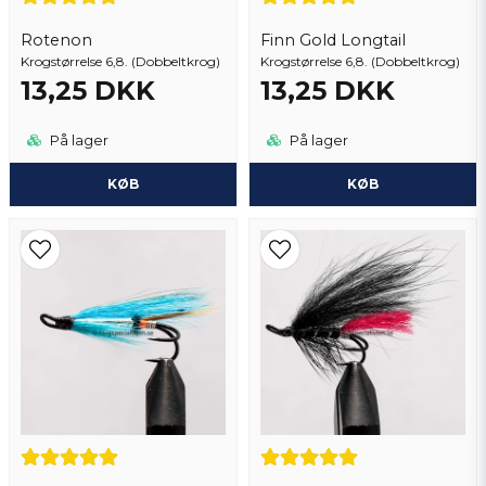
Rotenon
Finn Gold Longtail
Krogstørrelse 6,8. (Dobbeltkrog)
Send spørgsmål
Krogstørrelse 6,8. (Dobbeltkrog)
13,25 DKK
13,25 DKK
På lager
På lager
KØB
KØB