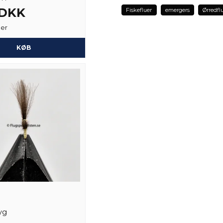
 DKK
Fiskefluer
emergers
Ørredfl
ger
name
Navn
KØB
Ja, du kan offentli
yg