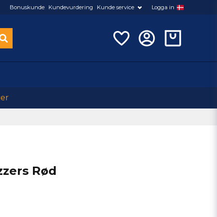
Bonuskunde
Kundevurdering
Kunde service
Logga in
cer
zzers Rød