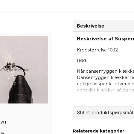
Beskrivelse
Beskrivelse af Suspe
Krogstørrelse 10,12.
Rød.
Når dansemyggen klækker e
Dansemyggen klækker hel
rigtige tidspunkt bliver de
dem der klækker, så du væ
Stil et produktspørgsmål
myg
question
Spørg os om noget om 
Relaterede kategorier
 14