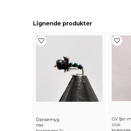
Lignende produkter
GV fjer 
Dansemyg
2025
1789
Krokstorlek
Krogstørrelse 20