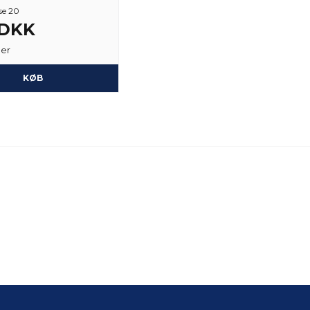
se 20
 DKK
ger
KØB