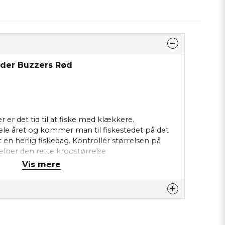
nder Buzzers Rød
r det tid til at fiske med klækkere.
e året og kommer man til fiskestedet på det
t en herlig fiskedag. Kontrollér størrelsen på
lger den rette krogstørrelse
Vis mere
dette produkt...