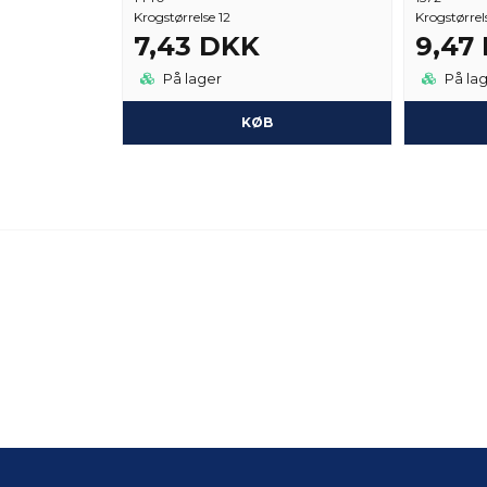
Krogstørrelse 12
Krogstørrel
7,43 DKK
9,47
På lager
På la
KØB