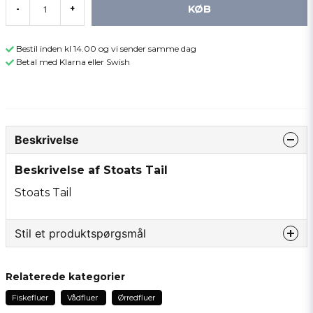
KØB
-
+
Bestil inden kl 14.00 og vi sender samme dag
Betal med Klarna eller Swish
Beskrivelse
Beskrivelse af Stoats Tail
Stoats Tail
Stil et produktspørgsmål
question
Spørg os om noget om dette produkt...
Relaterede kategorier
Fiskefluer
Vådfluer
Ørredfluer