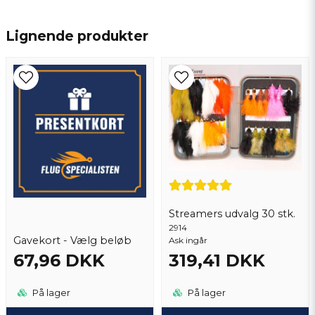
name
Navn
Lignende produkter
email
Email adresse
Ja, du kan offentliggøre mit spørgsmål
Streamers udvalg 30 stk.
2914
Gavekort - Vælg beløb
Ask ingår
67,96 DKK
319,41 DKK
Send spørgsmål
På lager
På lager