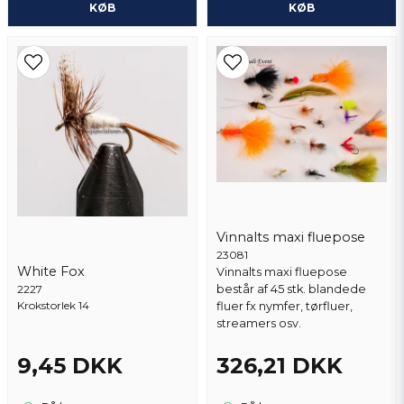
KØB
KØB
Vinnalts maxi fluepose
23081
White Fox
Vinnalts maxi fluepose
2227
består af 45 stk. blandede
Krokstorlek 14
fluer fx nymfer, tørfluer,
streamers osv.
9,45 DKK
326,21 DKK