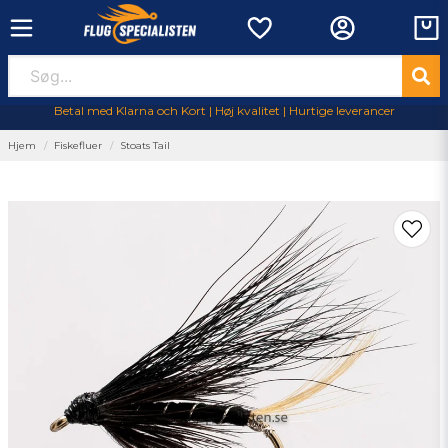
Betal med Klarna och Kort | Høj kvalitet | Hurtige leverancer
Hjem
Fiskefluer
Stoats Tail