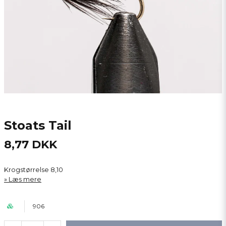
Stoats Tail
8,77 DKK
Krogstørrelse 8,10
Læs mere
906