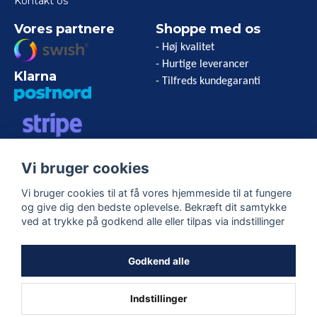
Kontakt os
Vores partnere
Shoppe med os
- Høj kvalitet
- Hurtige leverancer
Klarna
- Tilfreds kundegaranti
VISA/MASTERCARD/AMERICAN
Vi bruger cookies
EXPRESS
Vi bruger cookies til at få vores hjemmeside til at fungere
og give dig den bedste oplevelse. Bekræft dit samtykke
Følg os
ved at trykke på godkend alle eller tilpas via indstillinger
Facebook
Godkend alle
Indstillinger