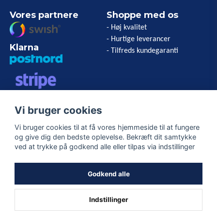
Vores partnere
Shoppe med os
- Høj kvalitet
- Hurtige leverancer
Klarna
- Tilfreds kundegaranti
VISA/MASTERCARD/AMERICAN
Vi bruger cookies
EXPRESS
Vi bruger cookies til at få vores hjemmeside til at fungere
og give dig den bedste oplevelse. Bekræft dit samtykke
Følg os
ved at trykke på godkend alle eller tilpas via indstillinger
Facebook
Godkend alle
Indstillinger