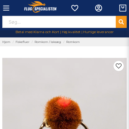
Betal med Klarna och Kort | Høj kvalitet | Hurtige leverancer
Hjem
Fiskefluer
Romkorn / laksæg
Romkorn