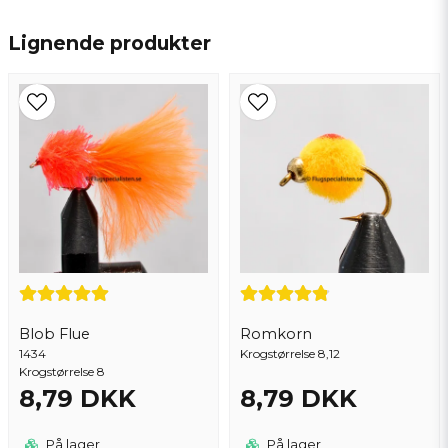
name
Navn
Lignende produkter
email
Email adresse
Ja, du kan offentliggøre mit spørgsmål
Blob Flue
Romkorn
1434
Krogstørrelse 8,12
Krogstørrelse 8
8,79 DKK
8,79 DKK
Send spørgsmål
På lager
På lager