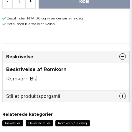
KØB
-
+
Bestil inden kl 14.00 og vi sender samme dag
Betal med Klarna eller Swish
Beskrivelse
Beskrivelse af Romkorn
Romkorn Blå
Stil et produktspørgsmål
question
Spørg os om noget om dette produkt...
Relaterede kategorier
Fiskefluer
Havørred fluer
Romkorn / laksæg