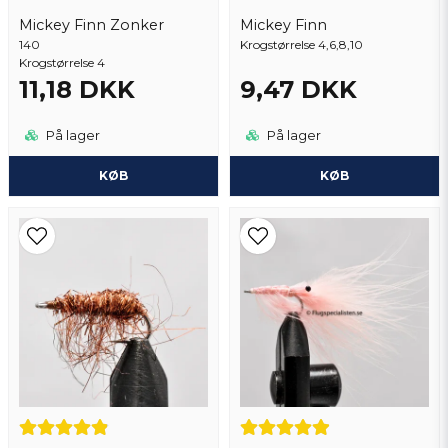
Mickey Finn Zonker
Mickey Finn
140
Send spørgsmål
Krogstørrelse 4,6,8,10
Krogstørrelse 4
11,18 DKK
9,47 DKK
På lager
På lager
KØB
KØB