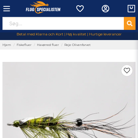
Betal med Klarna och Kort | Høj kvalitet | Hurtige leverancer
Hjem
Fiskefluer
Havørred fluer
Reje Olivenfarvet