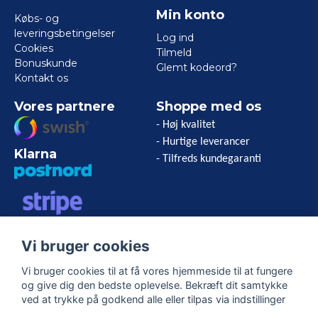
Min konto
Købs- og
leveringsbetingelser
Log ind
Cookies
Tilmeld
Bonuskunde
Glemt kodeord?
Kontakt os
Vores partnere
Shoppe med os
- Høj kvalitet
- Hurtige leverancer
Klarna
- Tilfreds kundegaranti
VISA/MASTERCARD/AMERICAN
Vi bruger cookies
EXPRESS
Vi bruger cookies til at få vores hjemmeside til at fungere
og give dig den bedste oplevelse. Bekræft dit samtykke
Følg os
ved at trykke på godkend alle eller tilpas via indstillinger
Facebook