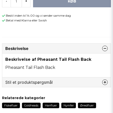
KØB
-
+
Bestil inden kl 14.00 og vi sender samme dag
Betal med Klarna eller Swish
Beskrivelse
Beskrivelse af Pheasant Tail Flash Back
Pheasant Tail Flash Back
Stil et produktspørgsmål
question
Spørg os om noget om dette produkt...
Relaterede kategorier
Fiskefluer
Goldheads
Harrfluer
Nymfer
Ørredfluer