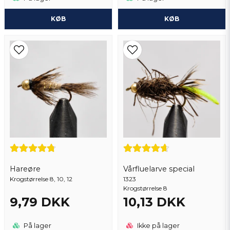
KØB
KØB
Hareøre
Vårfluelarve special
Krogstørrelse 8, 10, 12
1323
Krogstørrelse 8
9,79 DKK
10,13 DKK
På lager
Ikke på lager