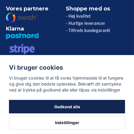
Vores partnere
Shoppe med os
- Høj kvalitet
- Hurtige leverancer
Klarna
- Tilfreds kundegaranti
VISA/MASTERCARD/AMERICAN
Vi bruger cookies
EXPRESS
Vi bruger cookies til at få vores hjemmeside til at fungere
og give dig den bedste oplevelse. Bekræft dit samtykke
Følg os
ved at trykke på godkend alle eller tilpas via indstillinger
Facebook
Godkend alle
Indstillinger