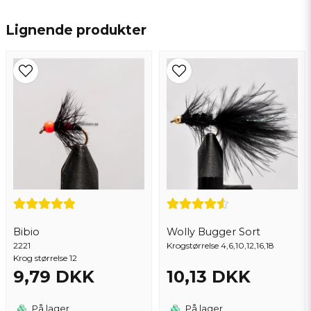
name
Navn
Lignende produkter
email
Email adresse
Ja, du kan offentliggøre mit spørgsmål
Bibio
Wolly Bugger Sort
2221
Krogstørrelse 4,6,10,12,16,18
Krog størrelse 12
9,79 DKK
10,13 DKK
Send spørgsmål
På lager
På lager