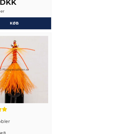
6 DKK
ger
KØB
Ja, du kan offentli
bler
se 8