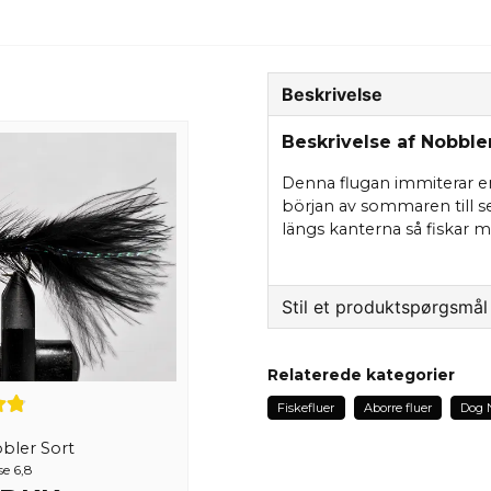
Beskrivelse
Beskrivelse af Nobble
Denna flugan immiterar e
början av sommaren till s
längs kanterna så fiskar 
Stil et produktspørgsmål
question
Spørg os om noget om 
Relaterede kategorier
Fiskefluer
Aborre fluer
Dog 
bler Sort
name
se 6,8
Navn