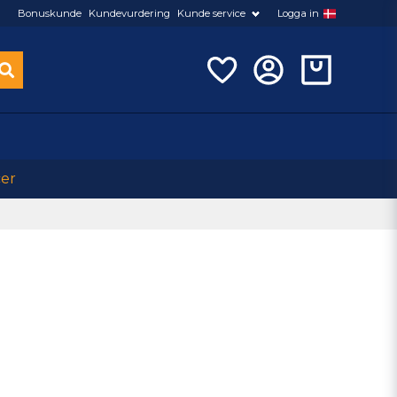
Bonuskunde
Kundevurdering
Kunde service
Logga in
cer