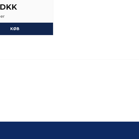
6 DKK
ger
KØB