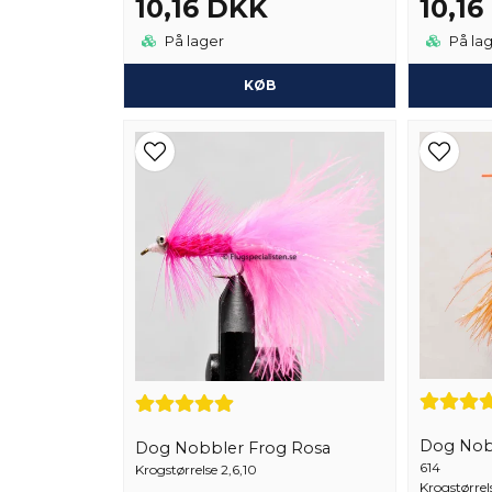
10,16 DKK
10,1
På lager
På la
KØB
Dog Nob
Dog Nobbler Frog Rosa
614
Krogstørrelse 2,6,10
Krogstørrel