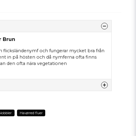
r Brun
n flicksländenymf och fungerar mycket bra från
ent in på hösten och då nymferna ofta finns
man den ofta nära vegetationen
dette produkt...
Nobbler
Havørred fluer
email
Email adresse