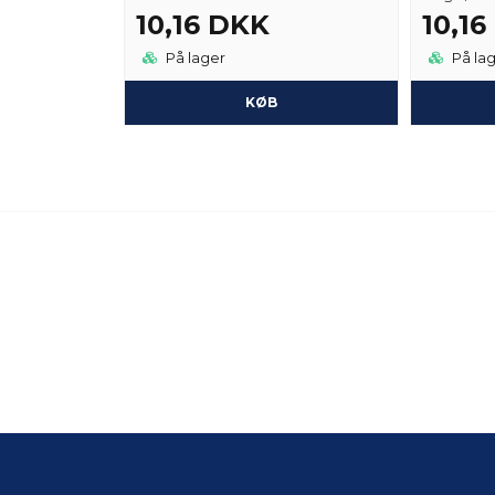
10,16 DKK
10,1
På lager
På la
KØB