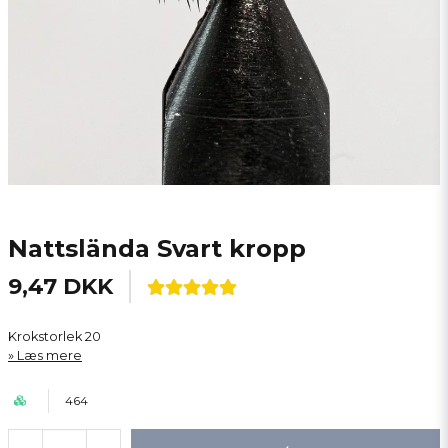
Nattslända Svart kropp
9,47 DKK
Krokstorlek 20
Læs mere
464