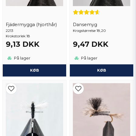
Fjädermygga (hjorthår)
Dansemyg
2213
Send spørgsmål
Krogstørrelse 18,20
Krokstorlek 18
9,13 DKK
9,47 DKK
På lager
På lager
KØB
KØB