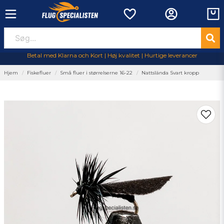
Betal med Klarna och Kort | Høj kvalitet | Hurtige leverancer
Hjem
Fiskefluer
Små fluer i størrelserne 16-22
Nattslända Svart kropp