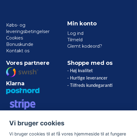
Min konto
Købs- og
leveringsbetingelser
Log ind
Cookies
Tilmeld
Bonuskunde
Glemt kodeord?
Kontakt os
Vores partnere
Shoppe med os
- Høj kvalitet
- Hurtige leverancer
Klarna
- Tilfreds kundegaranti
VISA/MASTERCARD/AMERICAN
Vi bruger cookies
EXPRESS
Vi bruger cookies til at få vores hjemmeside til at fungere