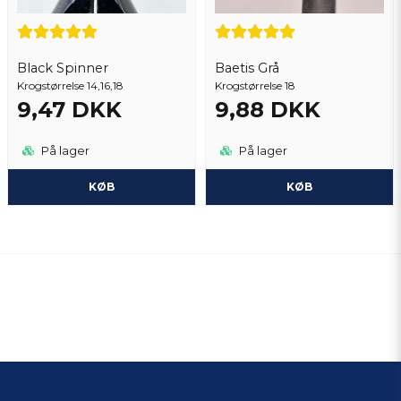
Black Spinner
Baetis Grå
Krogstørrelse 14,16,18
Krogstørrelse 18
9,47 DKK
9,88 DKK
På lager
På lager
KØB
KØB