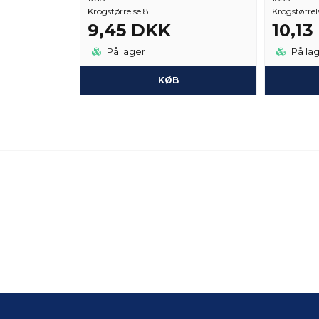
Krogstørrelse 8
Krogstørrel
9,45 DKK
10,1
På lager
På la
KØB