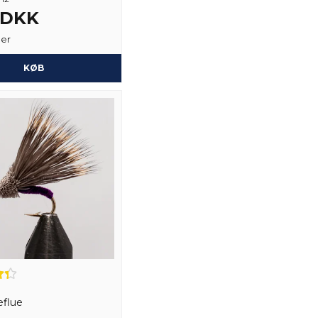
name
Navn
3 DKK
ger
KØB
Ja, du kan offentli
flue