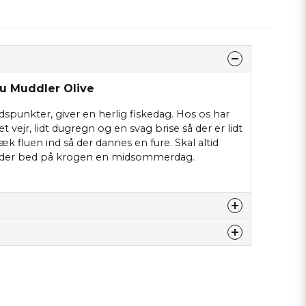
ou Muddler Olive
idspunkter, giver en herlig fiskedag. Hos os har
t vejr, lidt dugregn og en svag brise så der er lidt
æk fluen ind så der dannes en fure. Skal altid
isk der bed på krogen en midsommerdag.
dette produkt...