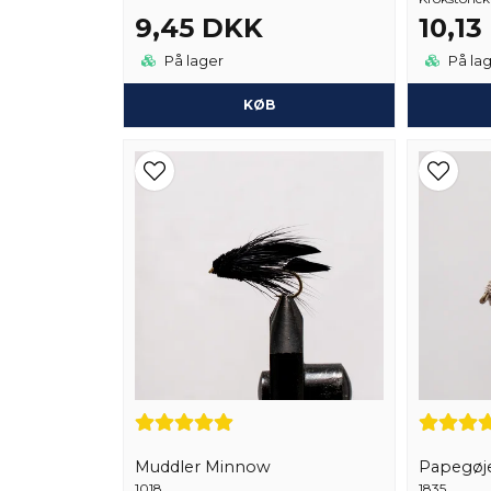
9,45 DKK
10,1
På lager
På la
KØB
Muddler Minnow
Papegøje
1018
1835