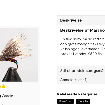
Beskrivelse
Beskrivelse af Marab
En flue som, på de rette t
den givet mange fisk i skye
krusninger i overfladen. Tr
prøves i vandet. Så 10 f
Stil et produktspørgsmål
Anmeldelser (1)
question
Spørg os om noget om 
Claes
Relaterede kategorier
g Caddie
for 2 år siden
Fiskefluer
Muddler
 12