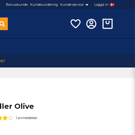
Bonuskunde
Kundevurdering
Kunde service
Logga in
cer
er Olive
1 anmeldelser