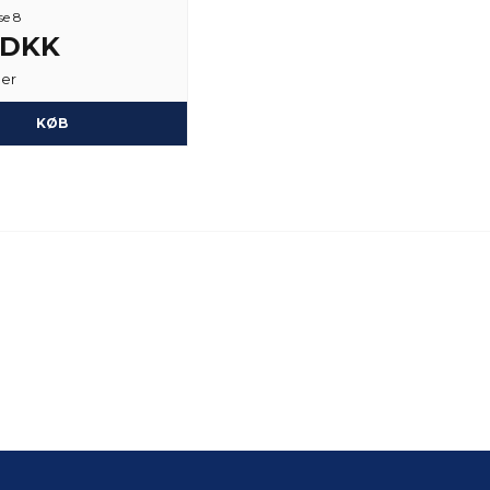
se 8
3 DKK
ger
KØB