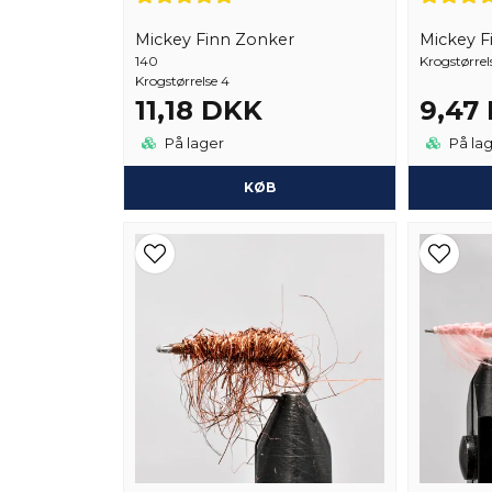
Mickey Finn Zonker
Mickey F
140
Krogstørrel
Krogstørrelse 4
11,18 DKK
9,47
På lager
På la
KØB