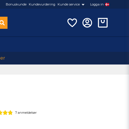
Bonuskunde
Kundevurdering
Kunde service
Logga in
cer
7 anmeldelser