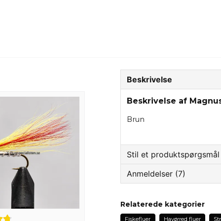
Beskrivelse
Beskrivelse af Magnu
Brun
Stil et produktspørgsmål
Anmeldelser (7)
question
Spørg os om noget om 
Reidar
Relaterede kategorier
for 9 måneder siden
Fiskefluer
Havørred fluer
St