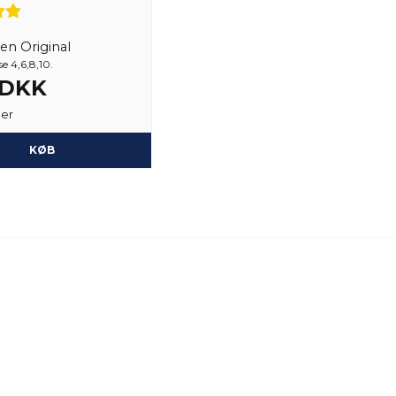
en Original
e 4,6,8,10.
2 DKK
ger
KØB