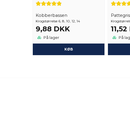
Kobberbassen
Pattegris
Krogstørrelse 6, 8, 10, 12, 14
Krogstørrels
9,88 DKK
11,5
På lager
På la
KØB