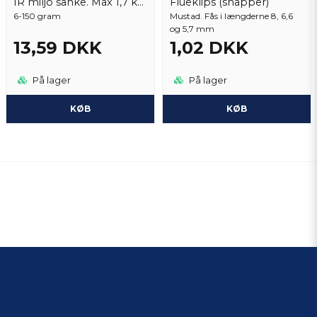
IR miljö sänke. Max 1,7 kg per order
Flueklips (snapper)
6-150 gram
Mustad. Fås i længderne 8, 6,6
og 5,7 mm
13,59 DKK
1,02 DKK
På lager
På lager
KØB
KØB