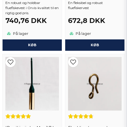
for 2 år siden
En robust og holdbar
En fleksibel og robust
fluefiskevest i Orvis-kvalitet til en
fluefiskervest
Tapio
rigtig god pris.
740,76 DKK
672,8 DKK
for 2 år siden
Anders
På lager
På lager
for 3 år siden
KØB
KØB
Anita
for 3 år siden