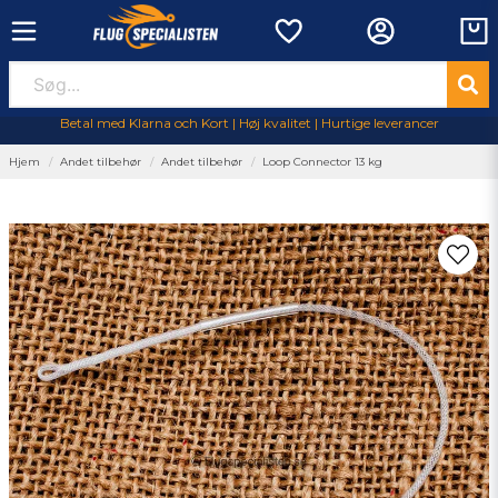
Betal med Klarna och Kort | Høj kvalitet | Hurtige leverancer
Hjem
Andet tilbehør
Andet tilbehør
Loop Connector 13 kg