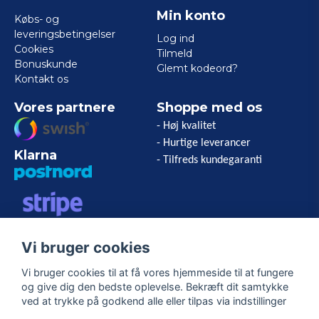
Min konto
Købs- og
leveringsbetingelser
Log ind
Cookies
Tilmeld
Bonuskunde
Glemt kodeord?
Kontakt os
Vores partnere
Shoppe med os
- Høj kvalitet
- Hurtige leverancer
Klarna
- Tilfreds kundegaranti
VISA/MASTERCARD/AMERICAN
Vi bruger cookies
EXPRESS
Vi bruger cookies til at få vores hjemmeside til at fungere
og give dig den bedste oplevelse. Bekræft dit samtykke
Følg os
ved at trykke på godkend alle eller tilpas via indstillinger
Facebook