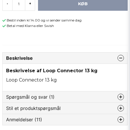
KØB
-
+
Bestil inden kl 14.00 og vi sender samme dag
Betal med Klarna eller Swish
Beskrivelse
Beskrivelse af Loop Connector 13 kg
Loop Connector 13 kg
Spørgsmål og svar (1)
Stil et produktspørgsmål
Bo Högberg spurgt
for 2 år siden
Anmeldelser (11)
question
För klass 5 och 6 . Går det att använda denna loop
Spørg os om noget om dette produkt...
?