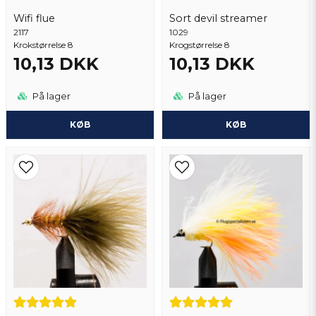
Wifi flue
Sort devil streamer
2117
Send spørgsmål
1029
Krokstørrelse 8
Krogstørrelse 8
10,13 DKK
10,13 DKK
På lager
På lager
KØB
KØB