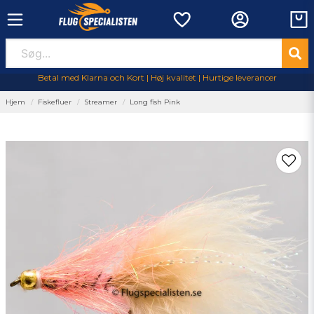
Betal med Klarna och Kort | Høj kvalitet | Hurtige leverancer
Hjem
Fiskefluer
Streamer
Long fish Pink