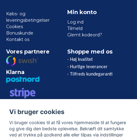
Min konto
Købs- og
leveringsbetingelser
Log ind
Cookies
Tilmeld
Bonuskunde
Glemt kodeord?
Kontakt os
Vores partnere
Shoppe med os
- Høj kvalitet
- Hurtige leverancer
Klarna
- Tilfreds kundegaranti
VISA/MASTERCARD/AMERICAN
Vi bruger cookies
EXPRESS
Vi bruger cookies til at få vores hjemmeside til at fungere
og give dig den bedste oplevelse. Bekræft dit samtykke
Følg os
ved at trykke på godkend alle eller tilpas via indstillinger