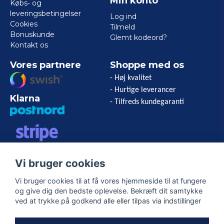
Min konto
Købs- og
leveringsbetingelser
Log ind
Cookies
Tilmeld
Bonuskunde
Glemt kodeord?
Kontakt os
Vores partnere
Shoppe med os
- Høj kvalitet
- Hurtige leverancer
Klarna
- Tilfreds kundegaranti
VISA/MASTERCARD/AMERICAN
Vi bruger cookies
EXPRESS
Vi bruger cookies til at få vores hjemmeside til at fungere
og give dig den bedste oplevelse. Bekræft dit samtykke
Følg os
ved at trykke på godkend alle eller tilpas via indstillinger
Facebook