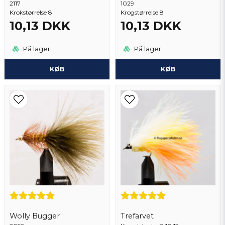
2117
1029
Krokstørrelse 8
Krogstørrelse 8
10,13 DKK
10,13 DKK
Send spørgsmål
På lager
På lager
KØB
KØB
Wolly Bugger
Trefarvet