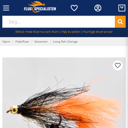
Betal med Klarna och Kort | Høj kvalitet | Hurtige leverancer
Hjem
Fiskefluer
Streamer
Long fish Orange