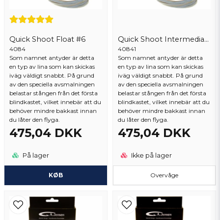
Quick Shoot Float #6
Quick Shoot Intermediate/Float #7
4084
40841
Som namnet antyder är detta
Som namnet antyder är detta
en typ av lina som kan skickas
en typ av lina som kan skickas
iväg väldigt snabbt. På grund
iväg väldigt snabbt. På grund
av den speciella avsmalningen
av den speciella avsmalningen
Send spørgsmål
belastar stången från det första
belastar stången från det första
blindkastet, vilket innebär att du
blindkastet, vilket innebär att du
behöver mindre bakkast innan
behöver mindre bakkast innan
du låter den flyga.
du låter den flyga.
475,04 DKK
475,04 DKK
På lager
Ikke på lager
KØB
Overvåge