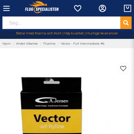
Betal med Klarna och Kort | Høj kvalitet | Hurtige leverancer
Hjem
Andet tilbehør
Flueline
Vector - Full Intermediate #6