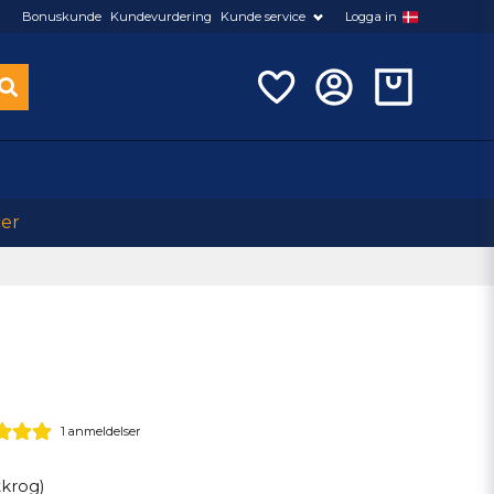
Bonuskunde
Kundevurdering
Kunde service
Logga in
cer
1 anmeldelser
tkrog)