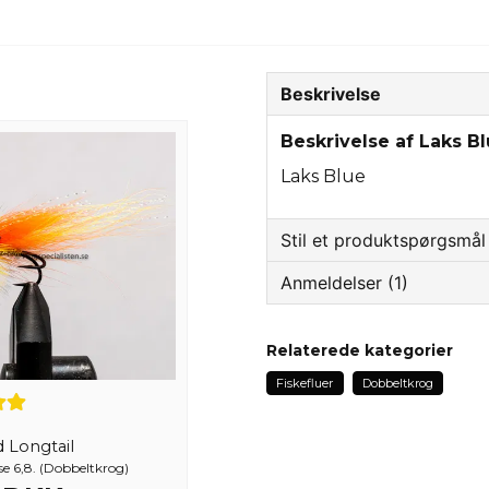
Beskrivelse
Beskrivelse af Laks B
Laks Blue
Stil et produktspørgsmål
Anmeldelser (1)
question
Spørg os om noget om 
Sven-olof
Relaterede kategorier
for 3 år siden
Fiskefluer
Dobbeltkrog
Bra bundna flugor 👍👍👍
name
Navn
d Longtail
se 6,8. (Dobbeltkrog)