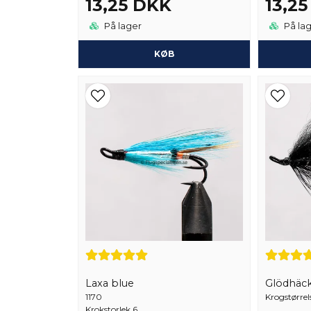
13,25 DKK
13,2
På lager
På la
KØB
Laxa blue
Glödhäc
1170
Krogstørrel
Krokstorlek 6