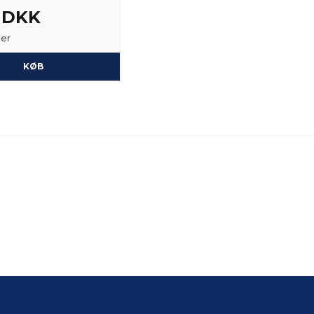
5 DKK
ger
KØB