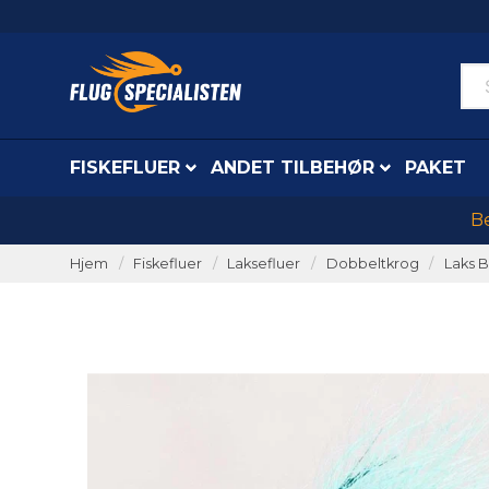
FISKEFLUER
ANDET TILBEHØR
PAKET
Be
Hjem
Fiskefluer
Laksefluer
Dobbeltkrog
Laks B