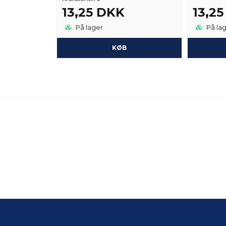
13,25 DKK
13,2
På lager
På la
KØB