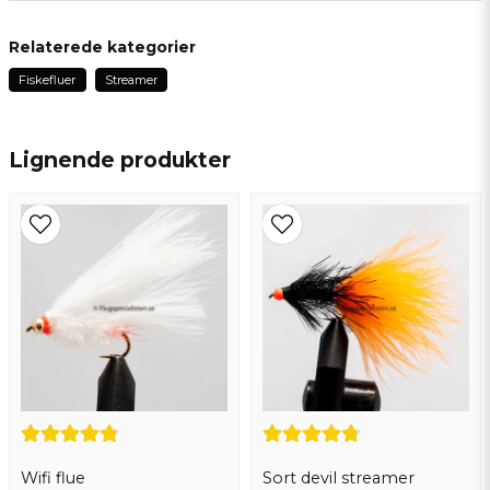
question
Spørg os om noget om dette produkt...
Relaterede kategorier
Fiskefluer
Streamer
name
Navn
Lignende produkter
email
Email adresse
Ja, du kan offentliggøre mit spørgsmål
Wifi flue
Sort devil streamer