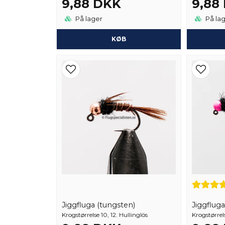
9,88 DKK
9,88
På lager
På la
KØB
Jiggfluga (tungsten)
Jiggfluga
Krogstørrelse 10, 12. Hullinglös
Krogstørrels