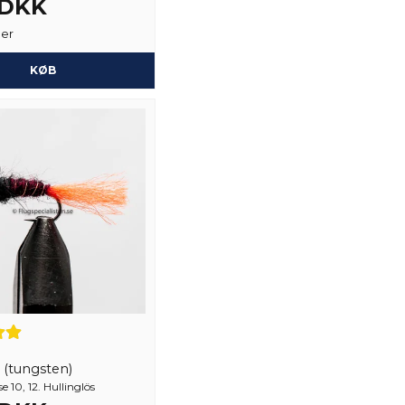
 DKK
ger
KØB
 (tungsten)
e 10, 12. Hullinglös