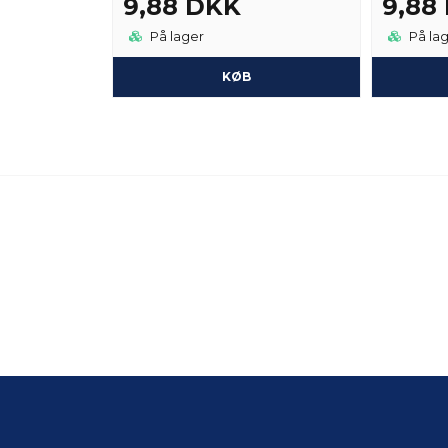
9,88 DKK
9,88
På lager
På la
KØB