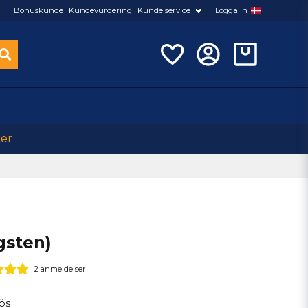
Bonuskunde
Kundevurdering
Kunde service
Logga in
cer
gsten)
2 anmeldelser
lös