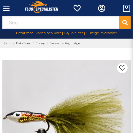
Betal med Klarna och Kort | Høj kvalitet | Hurtige leverancer
Hjem
Fiskefluer
Epoxy
Janssen's Regnbåge