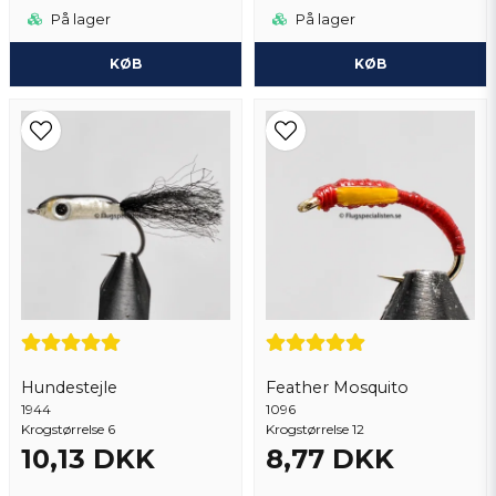
På lager
På lager
Christer
for 2 år siden
KØB
KØB
Gert
for 2 år siden
Piotr
for 3 år siden
Hundestejle
Feather Mosquito
1944
1096
Krogstørrelse 6
Krogstørrelse 12
10,13 DKK
8,77 DKK