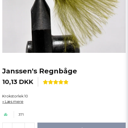
Janssen's Regnbåge
10,13 DKK
Krokstorlek 10
Læs mere
371