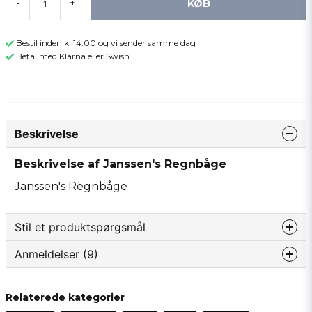
KØB
-
+
Bestil inden kl 14.00 og vi sender samme dag
Betal med Klarna eller Swish
Beskrivelse
Beskrivelse af Janssen's Regnbåge
Janssen's Regnbåge
Stil et produktspørgsmål
Anmeldelser (9)
question
Spørg os om noget om dette produkt...
Tommy
Relaterede kategorier
for 1 år siden