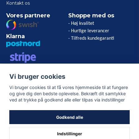
Kontakt os
Vores partnere
Shoppe med os
- Høj kvalitet
- Hurtige leverancer
Klarna
- Tilfreds kundegaranti
VISA/MASTERCARD/AMERICAN
Vi bruger cookies
EXPRESS
Vi bruger cookies til at få vores hjemmeside til at fungere
og give dig den bedste oplevelse. Bekræft dit samtykke
Følg os
ved at trykke på godkend alle eller tilpas via indstillinger
Facebook
Godkend alle
Indstillinger