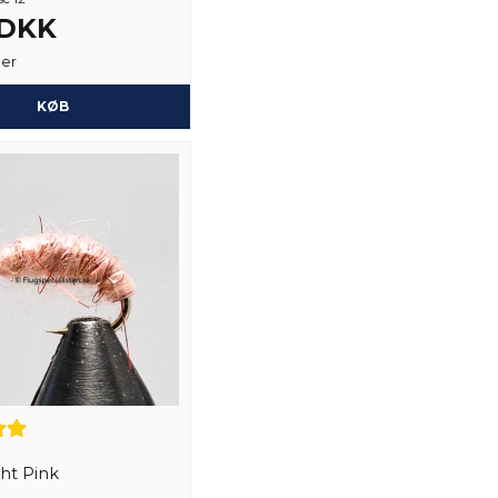
 DKK
Ja, du kan offentli
ger
KØB
ght Pink