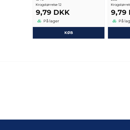
Krogstørrelse 12
Krogstørrel
9,79 DKK
9,79
På lager
På la
KØB