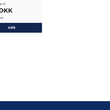
se 12
 DKK
ger
KØB