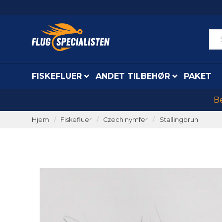
FISKEFLUER
ANDET TILBEHØR
PAKET
Be
Hjem
Fiskefluer
Czech nymfer
Stallingbrun