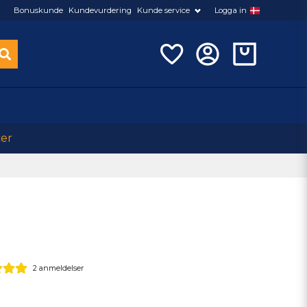
Bonuskunde
Kundevurdering
Kunde service
Logga in
cer
2 anmeldelser