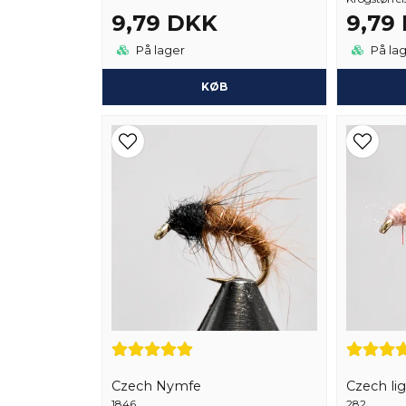
9,79 DKK
9,79
På lager
På la
KØB
Czech Nymfe
Czech li
1846
282