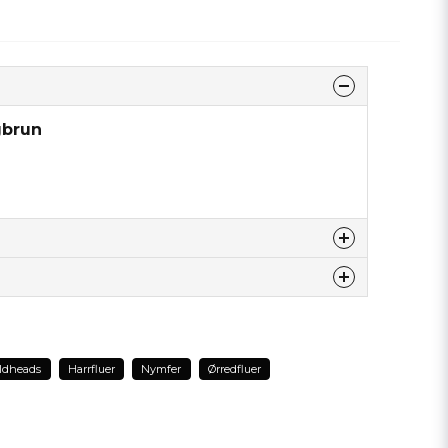
gbrun
dette produkt...
ldheads
Harrfluer
Nymfer
Ørredfluer
email
Email adresse