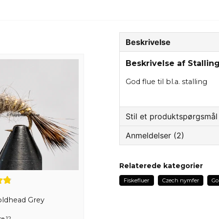
Beskrivelse
Beskrivelse af Stallin
God flue til bl.a. stalling
Stil et produktspørgsmål
Anmeldelser (2)
question
Spørg os om noget om 
Hasan
Relaterede kategorier
for 2 år siden
Fiskefluer
Czech nymfer
Go
name
Torgny
Navn
oldhead Grey
for 2 år siden
se 12