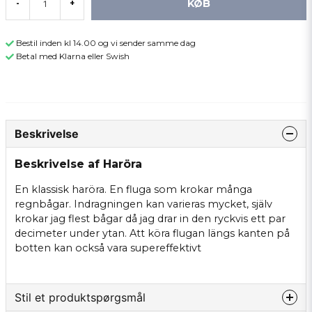
KØB
-
+
Bestil inden kl 14.00 og vi sender samme dag
Betal med Klarna eller Swish
Beskrivelse
Beskrivelse af Haröra
En klassisk haröra. En fluga som krokar många
regnbågar. Indragningen kan varieras mycket, själv
krokar jag flest bågar då jag drar in den ryckvis ett par
decimeter under ytan. Att köra flugan längs kanten på
botten kan också vara supereffektivt
Stil et produktspørgsmål