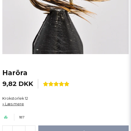
Haröra
9,82 DKK
Krokstorlek 12
Læs mere
187