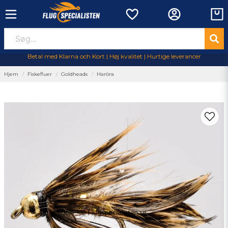
Betal med Klarna och Kort | Høj kvalitet | Hurtige leverancer
Hjem
Fiskefluer
Goldheads
Haröra