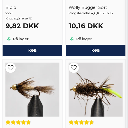
Bibio
Wolly Bugger Sort
2221
Send spørgsmål
Krogstørrelse 4,6,10,12,16,18
Krog størrelse 12
9,82 DKK
10,16 DKK
På lager
På lager
KØB
KØB