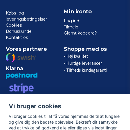
Min konto
Købs- og
leveringsbetingelser
Log ind
Cookies
Tilmeld
Bonuskunde
Glemt kodeord?
Kontakt os
Vores partnere
Shoppe med os
- Høj kvalitet
- Hurtige leverancer
Klarna
- Tilfreds kundegaranti
VISA/MASTERCARD/AMERICAN
Vi bruger cookies
EXPRESS
Vi bruger cookies til at få vores hjemmeside til at fungere
og give dig den bedste oplevelse. Bekræft dit samtykke
Følg os
ved at trykke på godkend alle eller tilpas via indstillinger