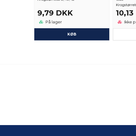
Krogstørrel
9,79 DKK
10,1
På lager
Ikke p
KØB