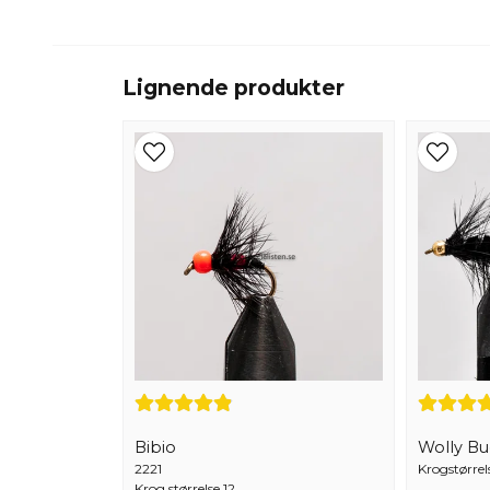
Lignende produkter
Bibio
Wolly Bu
2221
Krogstørrels
Krog størrelse 12