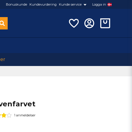
Bonuskunde
Kundevurdering
Kunde service
Logga in
cer
venfarvet
1 anmeldelser