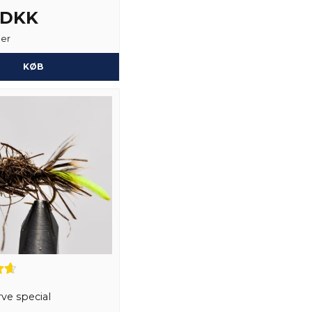
name
Navn
3 DKK
ger
Mats Elgan spurgt
for 3 å
Hej, Denna fluga har få
KØB
Ja, du kan offentli
tinselmaterial i kroppe
Forretningen svarede
Hej!
Jag kan ta reda på det o
rve special