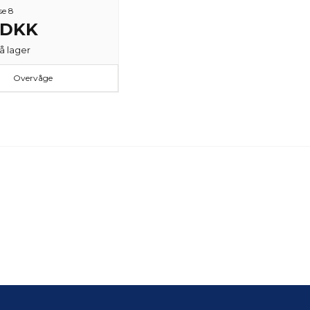
se 8
3 DKK
å lager
Overvåge