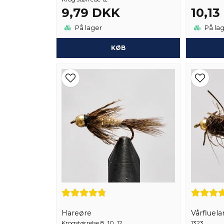
9,79 DKK
10,1
På lager
På la
KØB
Hareøre
Vårfluela
Krogstørrelse 8, 10, 12
1323