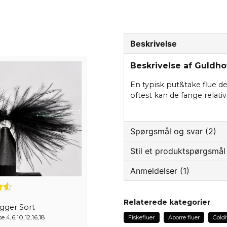
Beskrivelse
Beskrivelse af Guldho
En typisk put&take flue de
oftest kan de fange relati
Spørgsmål og svar (2)
Stil et produktspørgsmål
Piotr spurgt
for 1 år siden
Anmeldelser (1)
question
Hej. Finns möjlighet at
Spørg os om noget om 
fluga levererar massor.
Sten
Relaterede kategorier
Forretningen svarede
gger Sort
for 1 år siden
Hej!
e 4,6,10,12,16,18
Fiskefluer
Aborre fluer
Gold
Jag har den i shopen om