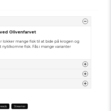
ved Olivenfarvet
r lokker mange fisk til at bide på krogen og
vt nytilkomne fisk. Fås i mange varianter
t ni binda den här modellen i brun färg? Denna
dette produkt...
heads
Streamer
 ca 2 veckor.