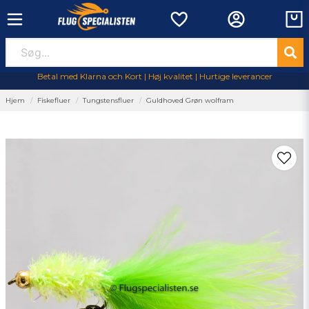
Betal med Klarna och Kort | Høj kvalitet | Hurtige leverancer
Hjem
Fiskefluer
Tungstensfluer
Guldhoved Grøn wolfram