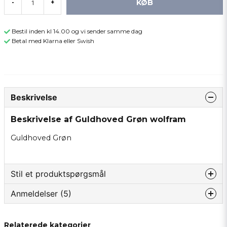
KØB
-
+
Bestil inden kl 14.00 og vi sender samme dag
Betal med Klarna eller Swish
Beskrivelse
Beskrivelse af Guldhoved Grøn wolfram
Guldhoved Grøn
Stil et produktspørgsmål
Anmeldelser (5)
question
Spørg os om noget om dette produkt...
Hasim
Relaterede kategorier