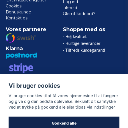
leveringsbetingelser
Log ind
Cookies
Tilmeld
Bonuskunde
Glemt kodeord?
Kontakt os
Vores partnere
Shoppe med os
- Høj kvalitet
- Hurtige leverancer
Klarna
- Tilfreds kundegaranti
VISA/MASTERCARD/AMERICAN
Vi bruger cookies
EXPRESS
Vi bruger cookies til at få vores hjemmeside til at fungere
og give dig den bedste oplevelse. Bekræft dit samtykke
Følg os
ved at trykke på godkend alle eller tilpas via indstillinger
Facebook
Godkend alle