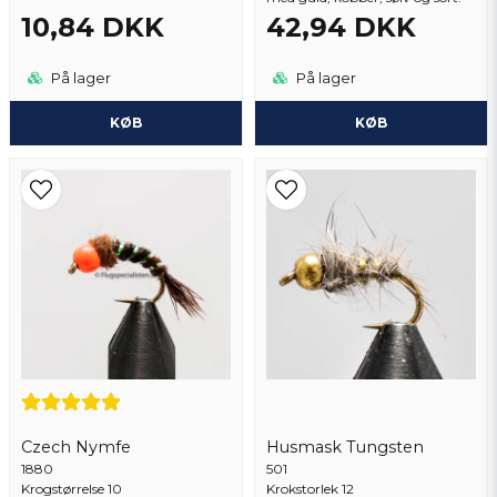
10,84 DKK
42,94 DKK
På lager
På lager
KØB
KØB
Czech Nymfe
Husmask Tungsten
1880
501
Krogstørrelse 10
Krokstorlek 12