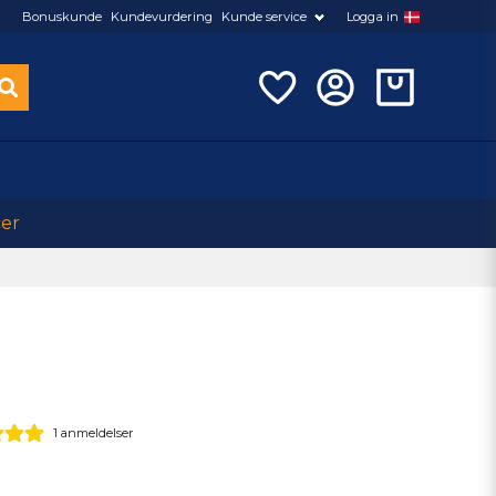
Bonuskunde
Kundevurdering
Kunde service
Logga in
cer
1 anmeldelser