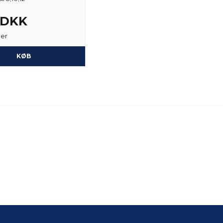
3 DKK
ger
KØB