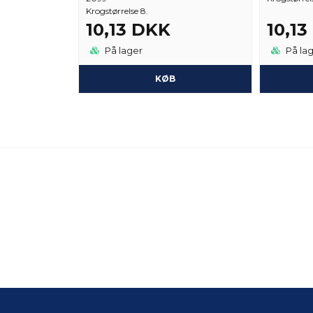
Krogstørrelse 8.
10,13 DKK
10,1
På lager
På la
KØB