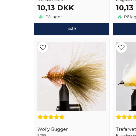
10,13 DKK
10,1
På lager
På la
KØB
Wolly Bugger
Trefarvet
2099
Krogstørrel