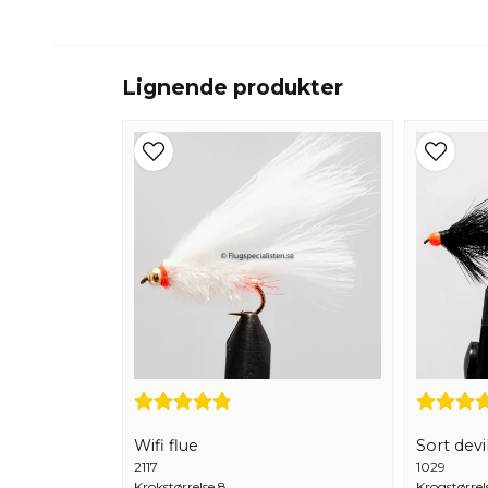
Lignende produkter
Wifi flue
Sort devi
2117
1029
Krokstørrelse 8
Krogstørrel