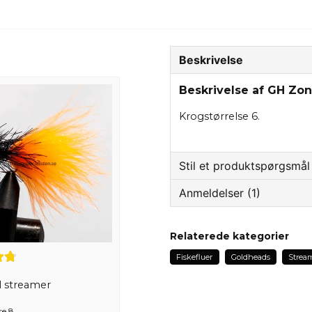
Beskrivelse
Beskrivelse af GH Zo
Krogstørrelse 6.
Stil et produktspørgsmål
Anmeldelser (1)
question
Spørg os om noget om 
Christer
Relaterede kategorier
for 2 år siden
Fiskefluer
Goldheads
Strea
En riktig fiskmagnet, min f
name
Navn
l streamer
se 8