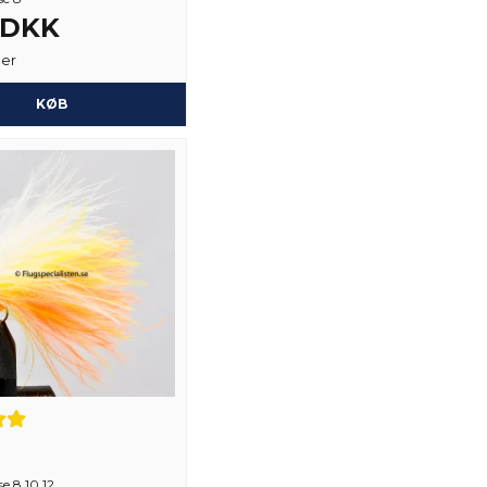
3 DKK
Ja, du kan offentli
ger
KØB
se 8,10,12