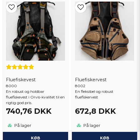
Ja, du kan offentliggøre mit spørgsmål
Fluefiskevest
Fluefiskervest
8000
Send spørgsmål
8002
En robust og holdbar
En fleksibel og robust
fluefiskevest i Orvis-kvalitet til en
fluefiskervest
rigtig god pris.
740,76 DKK
672,8 DKK
På lager
På lager
KØB
KØB