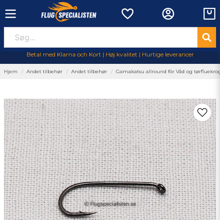
Betal med Klarna och Kort | Høj kvalitet | Hurtige leverancer
Hjem
Andet tilbehør
Andet tilbehør
Gamakatsu allround fōr Våd og tørfluekro