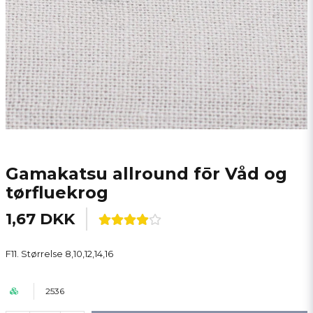
Gamakatsu allround fōr Våd og
tørfluekrog
1,67 DKK
F11. Størrelse 8,10,12,14,16
2536