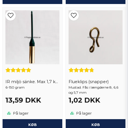
IR miljö sänke. Max 1,7 kg per order
Flueklips (snapper)
6-150 gram
Mustad. Fås i længderne 8, 6,6
og 5,7 mm
13,59 DKK
1,02 DKK
På lager
På lager
KØB
KØB