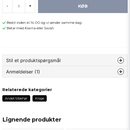
KØB
-
+
Bestil inden kl 14.00 og vi sender samme dag
Betal med Klarna eller Swish
Stil et produktspørgsmål
Anmeldelser (1)
question
Spørg os om noget om dette produkt...
Lars
Relaterede kategorier
for 4 måneder siden
Andet tilbehør
Kroge
name
Navn
Lignende produkter
email
Email adresse