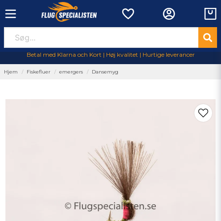
Betal med Klarna och Kort | Høj kvalitet | Hurtige leverancer
Hjem
Fiskefluer
emergers
Dansemyg