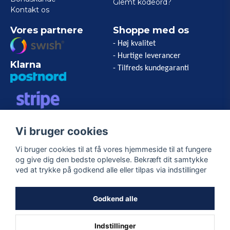
Glemt kodeord?
Kontakt os
Vores partnere
Shoppe med os
- Høj kvalitet
- Hurtige leverancer
Klarna
- Tilfreds kundegaranti
VISA/MASTERCARD/AMERICAN
Vi bruger cookies
EXPRESS
Vi bruger cookies til at få vores hjemmeside til at fungere
og give dig den bedste oplevelse. Bekræft dit samtykke
Følg os
ved at trykke på godkend alle eller tilpas via indstillinger
Facebook
Godkend alle
Indstillinger