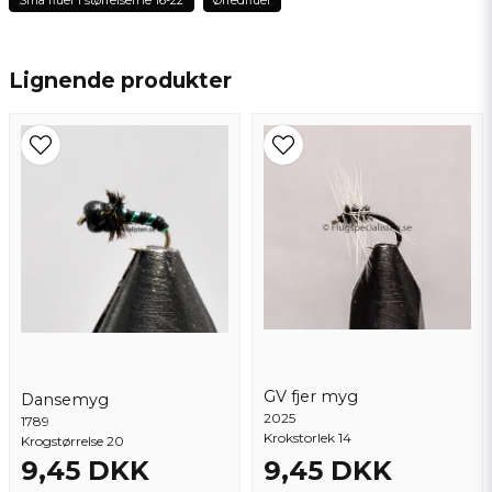
name
Navn
Lignende produkter
email
Email adresse
Ja, du kan offentliggøre mit spørgsmål
GV fjer myg
Dansemyg
2025
1789
Send spørgsmål
Krokstorlek 14
Krogstørrelse 20
9,45 DKK
9,45 DKK