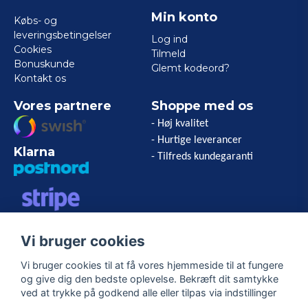
Min konto
Købs- og
leveringsbetingelser
Log ind
Cookies
Tilmeld
Bonuskunde
Glemt kodeord?
Kontakt os
Vores partnere
Shoppe med os
- Høj kvalitet
- Hurtige leverancer
Klarna
- Tilfreds kundegaranti
VISA/MASTERCARD/AMERICAN
Vi bruger cookies
EXPRESS
Vi bruger cookies til at få vores hjemmeside til at fungere
og give dig den bedste oplevelse. Bekræft dit samtykke
Følg os
ved at trykke på godkend alle eller tilpas via indstillinger
Facebook