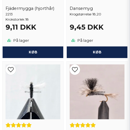
Fjädermygga (hjorthår)
Dansemyg
2213
Send spørgsmål
Krogstørrelse 18,20
Krokstorlek 18
9,11 DKK
9,45 DKK
På lager
På lager
KØB
KØB