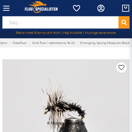
Betal med Klarna och Kort | Høj kvalitet | Hurtige leverancer
Hjem
Fiskefluer
Små fluer i størrelserne 16-22
Emerging Spring Mosquito Black