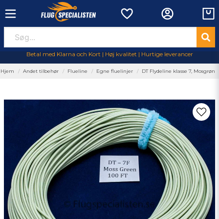
Betal med Klarna och Kort | Høj kvalitet | Hurtige leverancer
Hjem
Andet tilbehør
Flueline
Egne fluelinjer
DT Flydeline klasse 7, Mosgrøn