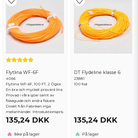
Flytlina WF-6F
DT Flydeline klasse 6
4066
23881
Flytlina WF-6F, 100 FT, 2 Öglor.
100 fod
En bra och mycket prisvärd lina.
Provad i våra sjöar samt av
fiskeguide och andra fiskare.
Direkt från Fabriken inga
mellanhänder. Introduktionspris.
135,24 DKK
135,24 DKK
Ikke på lager
På lager