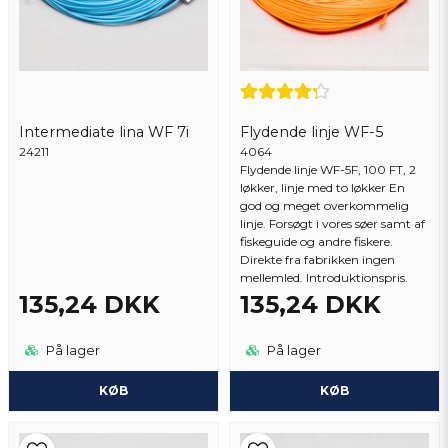
Ja, du kan offentliggøre mit spørgsmål
tillbehor-vector-floating-5-1
https://flugspecialisten.se/sv/products/linor-ovriga-
tillbehor-vector-floating-6
Intermediate lina WF 7i
Flydende linje WF-5
24211
4064
Flydende linje WF-5F, 100 FT, 2
løkker, linje med to løkker En
Send spørgsmål
god og meget overkommelig
linje. Forsøgt i vores søer samt af
fiskeguide og andre fiskere.
Direkte fra fabrikken ingen
mellemled. Introduktionspris.
135,24 DKK
135,24 DKK
På lager
På lager
KØB
KØB