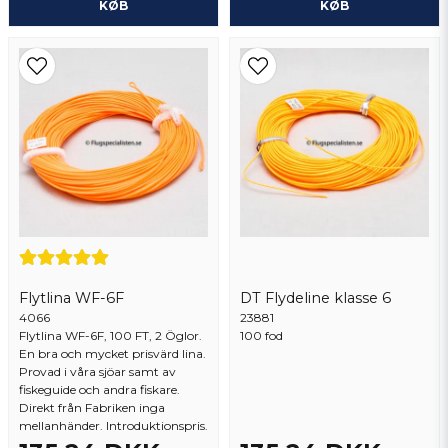
KØB
KØB
Flytlina WF-6F
DT Flydeline klasse 6
4066
23881
Flytlina WF-6F, 100 FT, 2 Öglor.
100 fod
En bra och mycket prisvärd lina.
Provad i våra sjöar samt av
fiskeguide och andra fiskare.
Direkt från Fabriken inga
mellanhänder. Introduktionspris.