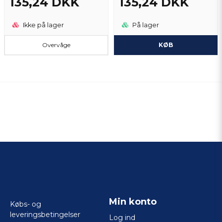
135,24 DKK
135,24 DKK
Ikke på lager
På lager
Overvåge
KØB
Min konto
Købs- og
leveringsbetingelser
Log ind