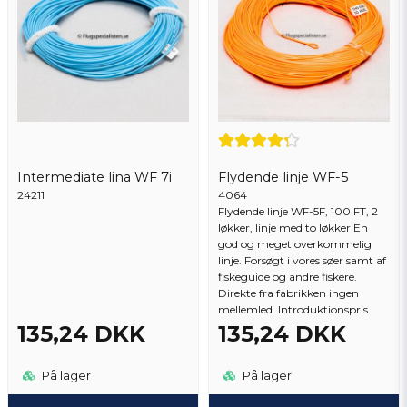
jag la in idag.
Ja, du kan offentliggøre mit spørgsmål
Hej vikten är 11.3 gram. Finns inlagd på linan nu.
Intermediate lina WF 7i
Flydende linje WF-5
24211
Send spørgsmål
4064
Flydende linje WF-5F, 100 FT, 2
løkker, linje med to løkker En
god og meget overkommelig
linje. Forsøgt i vores søer samt af
fiskeguide og andre fiskere.
Direkte fra fabrikken ingen
mellemled. Introduktionspris.
135,24 DKK
135,24 DKK
På lager
På lager