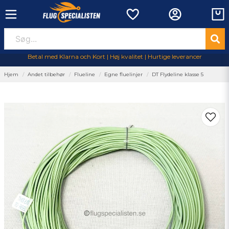
Betal med Klarna och Kort | Høj kvalitet | Hurtige leverancer
Hjem
Andet tilbehør
Flueline
Egne fluelinjer
DT Flydeline klasse 5