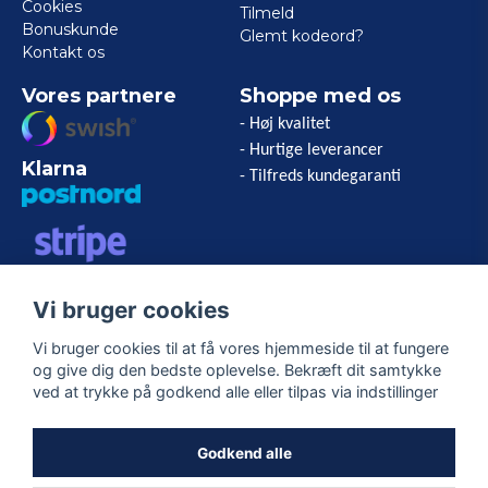
Cookies
Tilmeld
Bonuskunde
Glemt kodeord?
Kontakt os
Vores partnere
Shoppe med os
- Høj kvalitet
- Hurtige leverancer
Klarna
- Tilfreds kundegaranti
VISA/MASTERCARD/AMERICAN
Vi bruger cookies
EXPRESS
Vi bruger cookies til at få vores hjemmeside til at fungere
og give dig den bedste oplevelse. Bekræft dit samtykke
Følg os
ved at trykke på godkend alle eller tilpas via indstillinger
Facebook
Godkend alle