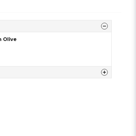
n Olive
dette produkt...
email
Email adresse