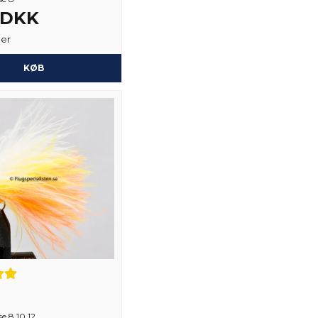
3 DKK
Ja, du kan offentli
ger
KØB
se 8,10,12