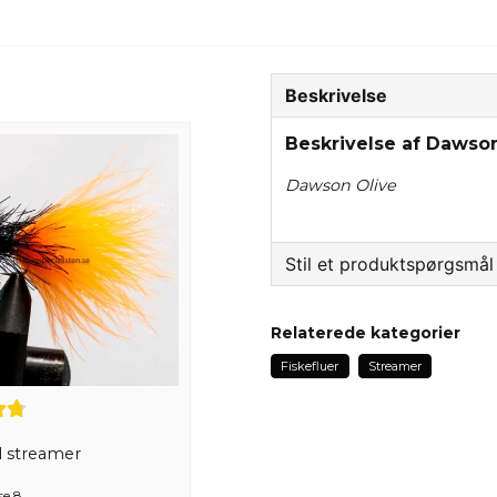
Beskrivelse
Beskrivelse af Dawso
Dawson Olive
Stil et produktspørgsmål
question
Spørg os om noget om 
Relaterede kategorier
Fiskefluer
Streamer
name
Navn
l streamer
se 8