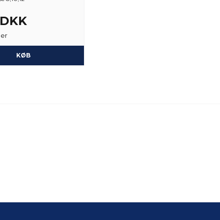
3 DKK
ger
KØB