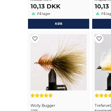
10,13 DKK
10,1
På lager
På la
KØB
Wolly Bugger
Trefarvet
2099
Krogstørrel