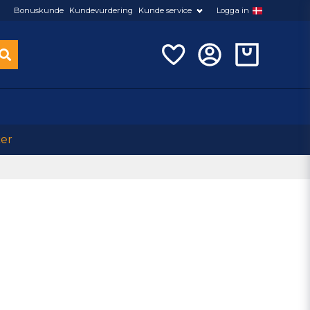
Bonuskunde
Kundevurdering
Kunde service
Logga in
cer