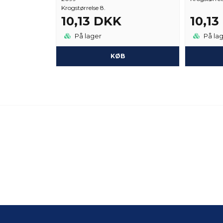
Krogstørrelse 8.
10,13 DKK
10,1
På lager
På la
KØB