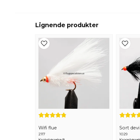
Lignende produkter
Wifi flue
Sort devi
2117
1029
Krokstørrelse 8
Krogstørrel