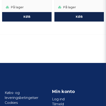
På lager
På lager
KØB
KØB
Min konto
Købs- og
leveringsbetingelser
Log ind
Cookies
Tilmeld