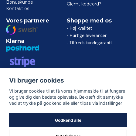
Bonuskunde
Glemt kodeord?
Kontakt os
Vores partnere
Shoppe med os
- Høj kvalitet
- Hurtige leverancer
Klarna
- Tilfreds kundegaranti
VISA/MASTERCARD/AMERICAN
Vi bruger cookies
EXPRESS
Vi bruger cookies til at få vores hjemmeside til at fungere
og give dig den bedste oplevelse. Bekræft dit samtykke
Følg os
ved at trykke på godkend alle eller tilpas via indstillinger
Facebook
Godkend alle