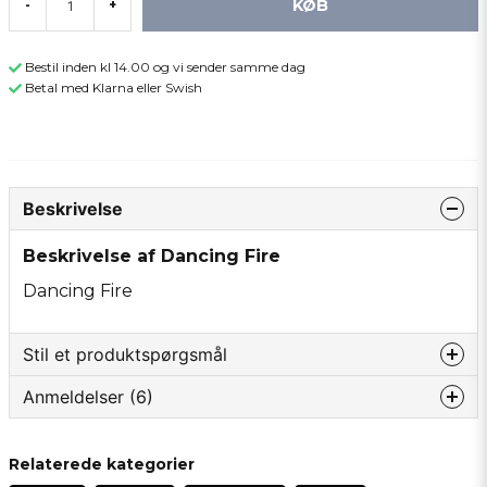
KØB
-
+
Bestil inden kl 14.00 og vi sender samme dag
Betal med Klarna eller Swish
Beskrivelse
Beskrivelse af Dancing Fire
Dancing Fire
Stil et produktspørgsmål
Anmeldelser (6)
question
Spørg os om noget om dette produkt...
Jonas
Relaterede kategorier
for 3 måneder siden