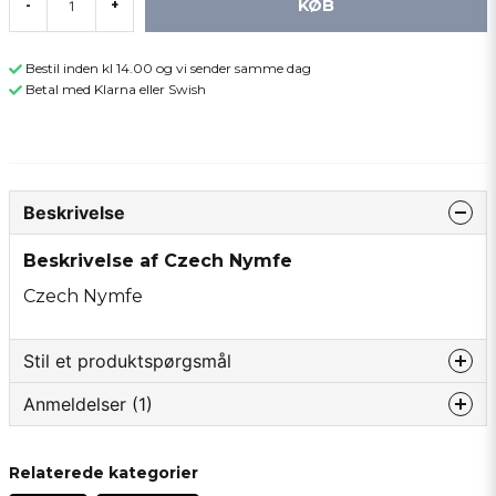
KØB
-
+
Bestil inden kl 14.00 og vi sender samme dag
Betal med Klarna eller Swish
Beskrivelse
Beskrivelse af Czech Nymfe
Czech Nymfe
Stil et produktspørgsmål
Anmeldelser (1)
question
Spørg os om noget om dette produkt...
Anonym
Relaterede kategorier
for 1 år siden