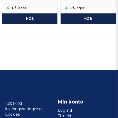
På lager
På lager
KØB
KØB
Min konto
Købs- og
leveringsbetingelser
Log ind
Cookies
Tilmeld