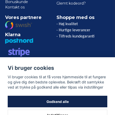
Bonuskunde
Glemt kodeord?
Kontakt os
Vores partnere
Shoppe med os
- Høj kvalitet
- Hurtige leverancer
Klarna
- Tilfreds kundegaranti
VISA/MASTERCARD/AMERICAN
Vi bruger cookies
EXPRESS
Vi bruger cookies til at få vores hjemmeside til at fungere
og give dig den bedste oplevelse. Bekræft dit samtykke
Følg os
ved at trykke på godkend alle eller tilpas via indstillinger
Facebook
Godkend alle