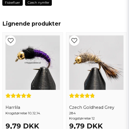
Fiskefluer
Czech nymfer
name
Navn
Lignende produkter
email
Email adresse
Ja, du kan offentliggøre mit spørgsmål
Harrlila
Czech Goldhead Grey
Krogstørrelse 10,12,14.
Send spørgsmål
284
Krogstørrelse 12
9,79 DKK
9,79 DKK